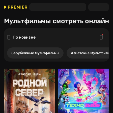
Мультфильмы
смотреть онлайн
По новизне
Зарубежные Мультфильмы
Азиатские Мультфильм