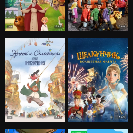
8.8
8.0
16+
6+
9.0
8.3
6+
6+