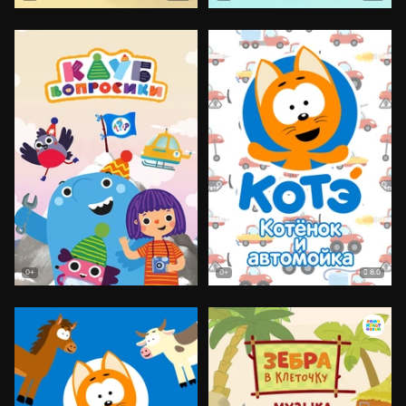
8.0
0+
0+