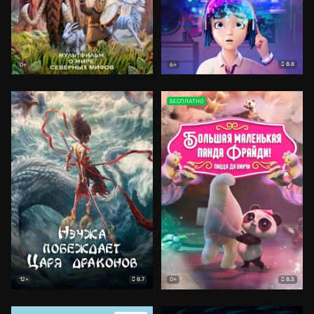
8.8
0+
6+
БЕСПЛАТНО
8.7
8.3
12+
0+