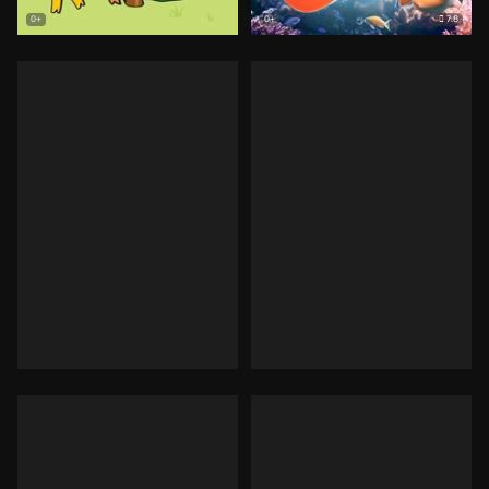
7.8
0+
0+