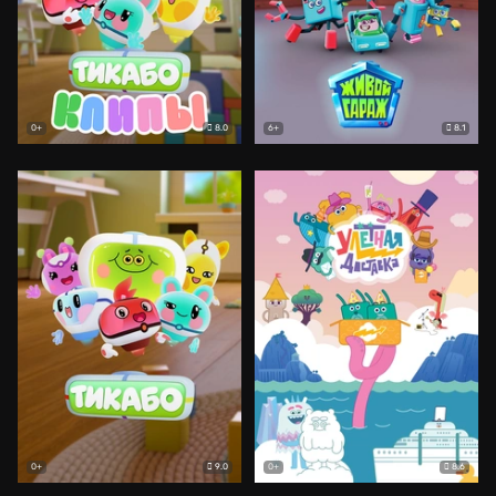
8.0
8.1
0+
6+
9.0
8.6
0+
0+