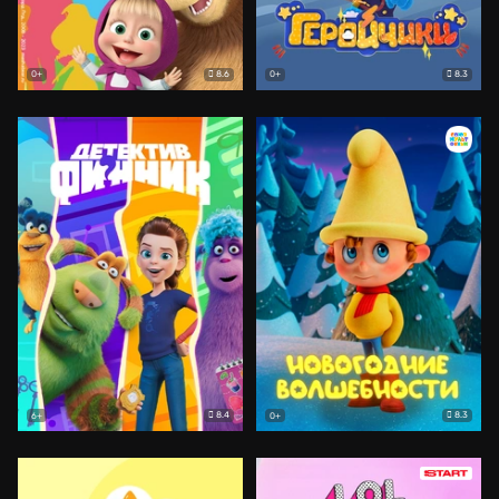
8.6
8.3
0+
0+
8.4
8.3
6+
0+