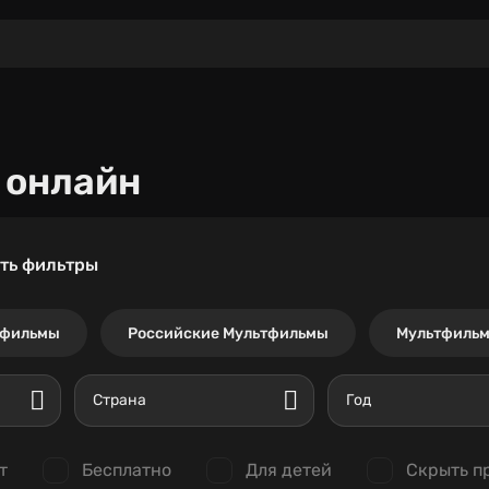
 онлайн
ть фильтры
тфильмы
Российские Мультфильмы
Мультфильм
Страна
Год
т
Бесплатно
Для детей
Скрыть п