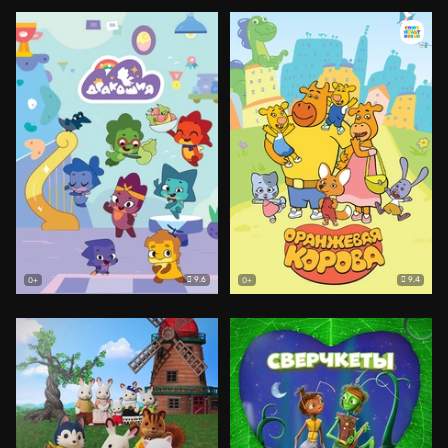
9.6
9.4
0+
0+