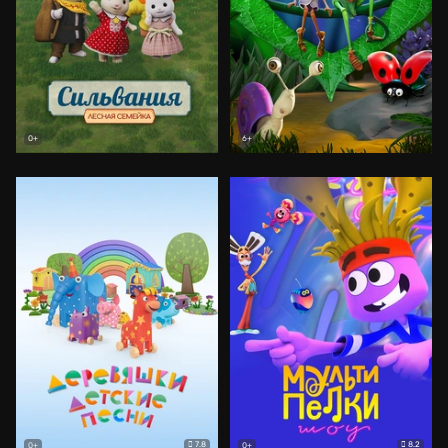
0+
6+
7.8
8.2
0+
0+