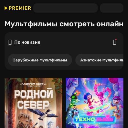
Мультфильмы
смотреть онлайн
По новизне
Зарубежные Мультфильмы
Азиатские Мультфильм