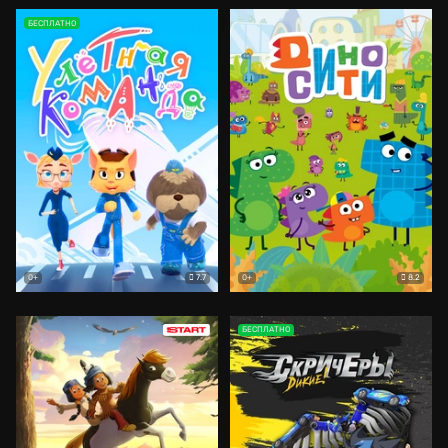
БЕСПЛАТНО
7.7
8.2
0+
0+
БЕСПЛАТНО