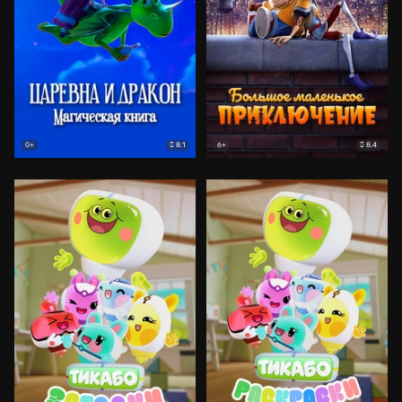
8.1
8.4
0+
6+