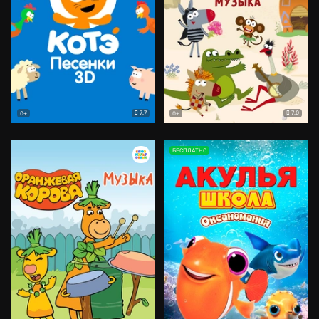
7.7
7.0
0+
0+
БЕСПЛАТНО