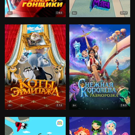
8.5
9.7
6+
0+
7.2
8.3
6+
6+