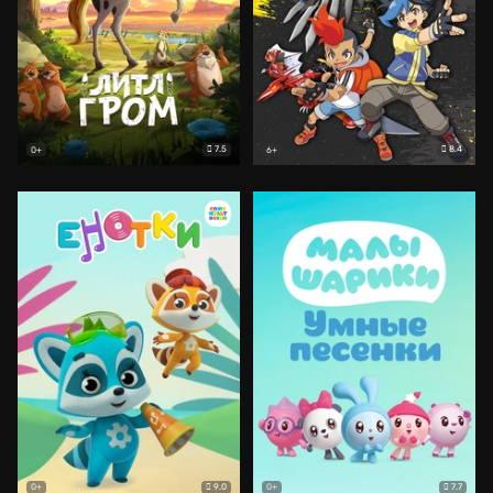
7.5
8.4
0+
6+
9.0
7.7
0+
0+