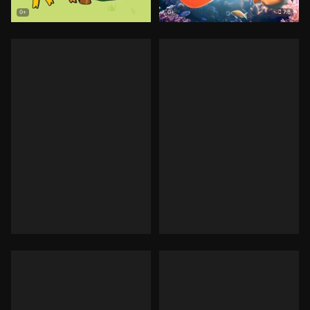
7.8
0+
0+