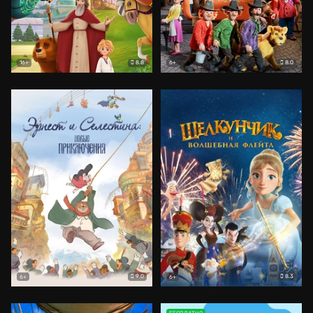
8.8
8.0
16+
6+
9.0
8.3
6+
6+