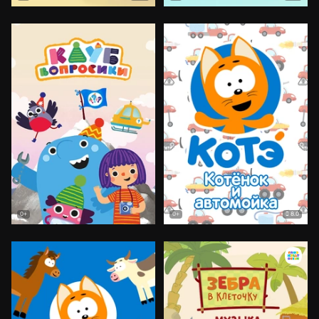
8.0
0+
0+