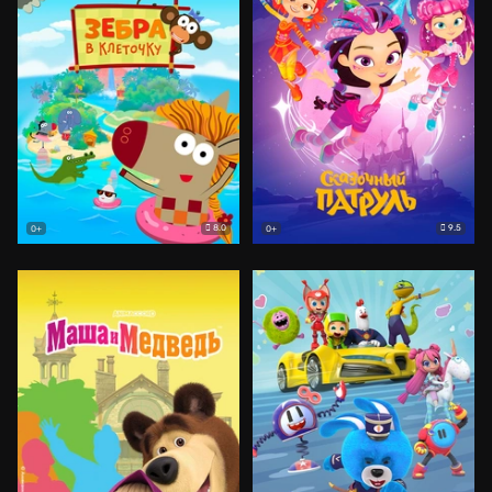
8.0
9.5
0+
0+