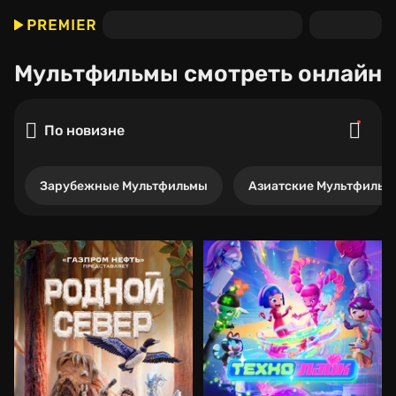
Мультфильмы
смотреть онлайн
По новизне
Зарубежные Мультфильмы
Азиатские Мультфильм