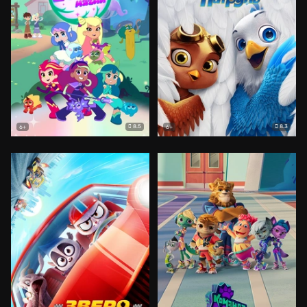
8.5
8.3
6+
6+