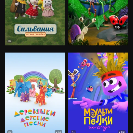
0+
6+
7.8
8.2
0+
0+