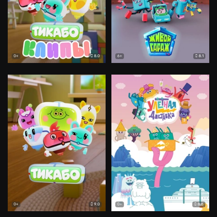
8.0
8.1
0+
6+
9.0
8.6
0+
0+