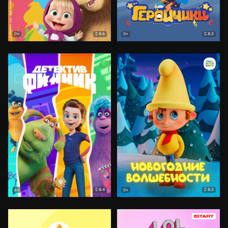
8.6
8.3
0+
0+
8.4
8.3
6+
0+