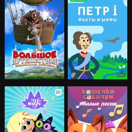
БЕСПЛАТНО
8.0
8.2
6+
6+