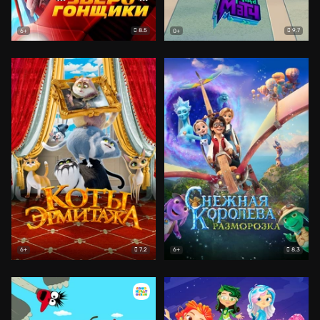
8.5
9.7
6+
0+
7.2
8.3
6+
6+