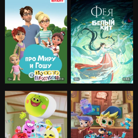
7.8
8.6
0+
12+