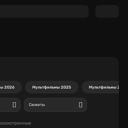
ы 2026
Мультфильмы 2025
Мультфильмы 2024
Сюжеты
росмотренные