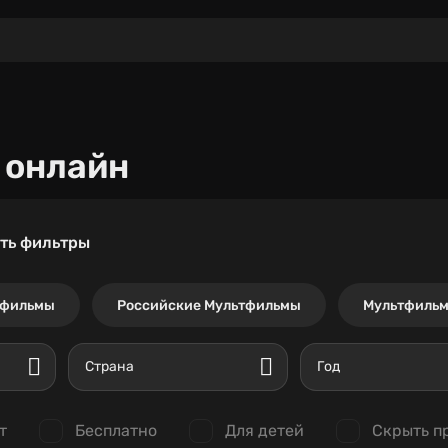
 онлайн
ть фильтры
тфильмы
Российские Мультфильмы
Мультфильм
Страна
Год
т
Бесплатно
Для детей
Скрыть п