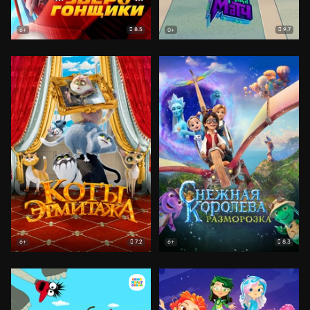
8.5
9.7
6+
0+
7.2
8.3
6+
6+