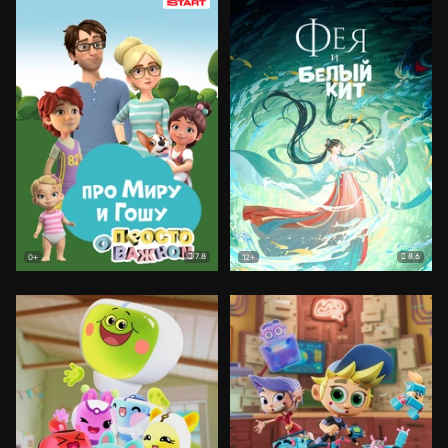
7.8
8.6
0+
12+