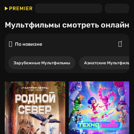
Мультфильмы
смотреть онлайн
По новизне
Зарубежные Мультфильмы
Азиатские Мультфильм