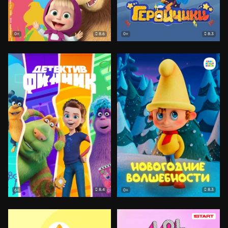
8.6
8.3
0+
0+
8.4
8.3
6+
0+