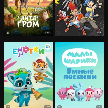
7.5
8.4
0+
6+
9.0
7.7
0+
0+