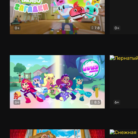
0+
7.8
0+
Тикабо. Загадки
Мультфильм
Тикабо. Ра
6+
8.5
6+
Шушумагия
Мультфильм
Пернатый п