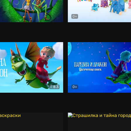
0+
Мультфильм
Деревяшки. Детские песни
8.3
0+
дракон
Мультфильм
Царевна и дракон. Магичес