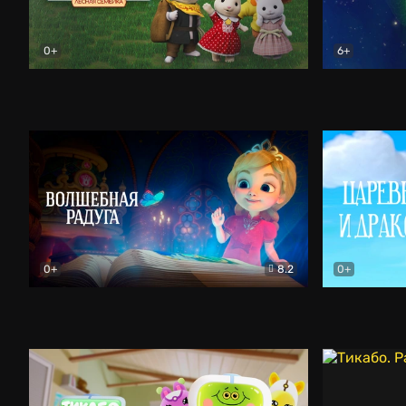
0+
6+
Сильвания. Лесная семейка
Мультфильм
Сверчкеты
0+
8.2
0+
Волшебная радуга
Мультфильм
Царевна и 