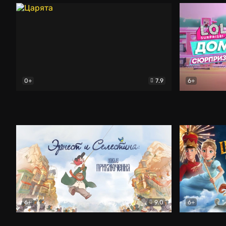
0+
7.9
6+
Царята
Мультфильм
L.O.L. Surp
6+
9.0
6+