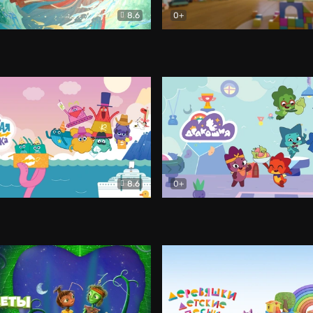
8.6
0+
й Кит
Мультфильм
Тикабо. Клипы
Мультфиль
8.6
0+
ставка
Мультфильм
Дракошия
Мультфильм