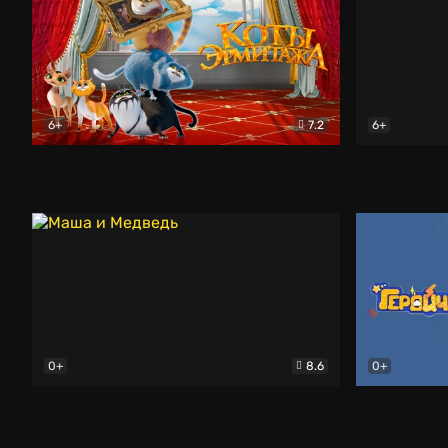
6+
7.2
6+
Коты Эрмитажа
Мультфильм
Снежная ко
0+
8.6
0+
Маша и Медведь
Мультфильм
Геройчики