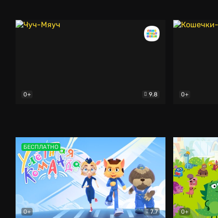
Эрнест и Селестина: Новые приключения
Щелкунчик 
Мультфи
0+
9.8
0+
Чуч-Мяуч
Мультфильм
Кошечки-со
БЕСПЛАТНО
0+
7.7
0+