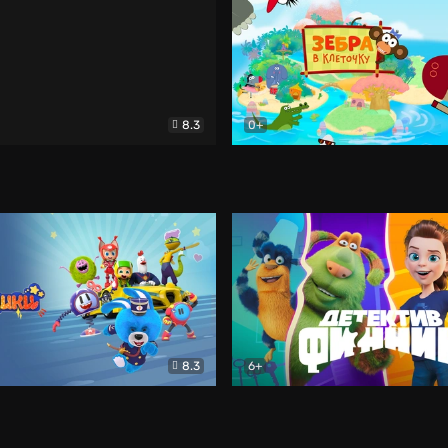
8.3
0+
ролева: Разморозка
Мультфильм
Зебра в клеточку
Мультф
8.3
6+
Мультфильм
Детектив Финник
Мультф