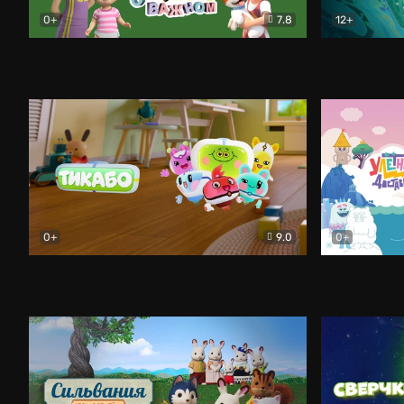
0+
7.8
12+
Просто о важном. Про Миру и Гошу
Мультфильм
Фея и Белы
0+
9.0
0+
Тикабо
Мультфильм
Улётная до