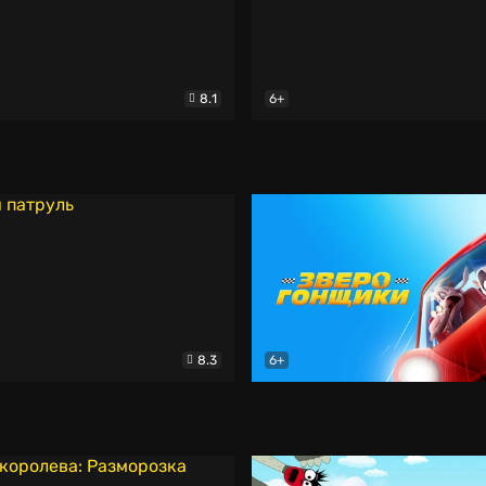
8.1
6+
скраски
Мультфильм
Страшилка и тайна города 
8.3
6+
атруль
Мультфильм
Зверогонщики
Мультфил