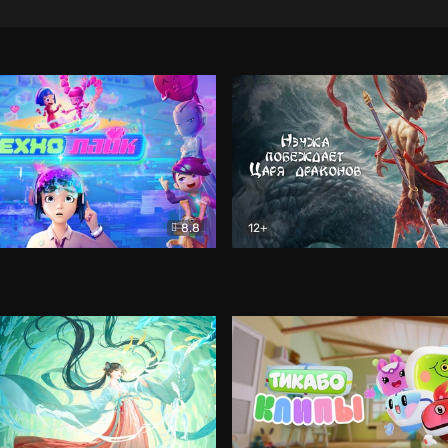
8.8
12+
Мультфильм
Нэчжа побеждает Царя др