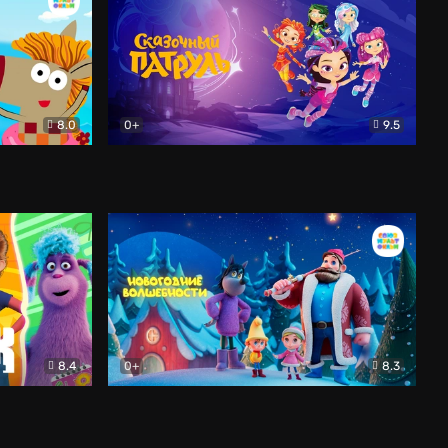
8.0
0+
9.5
ильм
Сказочный патруль
Мультфильм
8.4
0+
8.3
ильм
Новогодние волшебности
Мультфильм