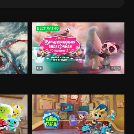
БЕСПЛАТНО
8.7
0+
8.3
аконов
Мультфильм
Большая маленькая панда Фрайди! Пицца 