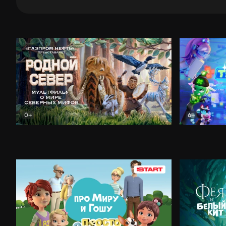
0+
6+
Родной Север
Анимация
Технолайк