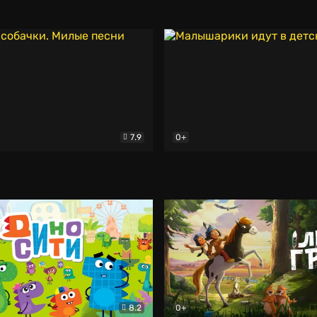
и волшебная флейта
льм
Мультфильм
Большое путешествие. Спе
7.9
0+
бачки. Милые песни
Мультфильм
Малышарики идут в детски
8.2
0+