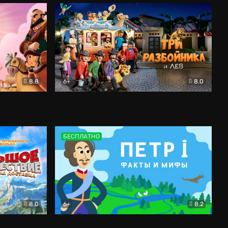
8.8
6+
8.0
м
Три разбойника и лев
Мультфильм
БЕСПЛАТНО
8.0
6+
8.2