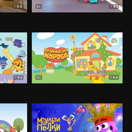
8.0
6+
8.1
м
Живой гараж
Мультфильм
9.6
0+
9.4
Оранжевая корова
Мультфильм