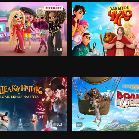
8.5
16+
rise! Дом сюрпризов
Мультфильм
Забытое чудо
Мультфиль
8.3
6+