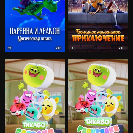
8.1
8.4
0+
6+