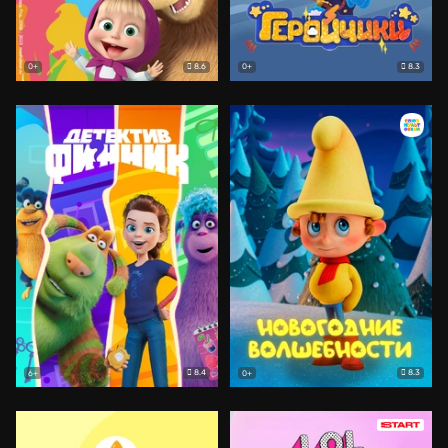
8.6
8.3
0+
0+
8.4
8.3
6+
0+