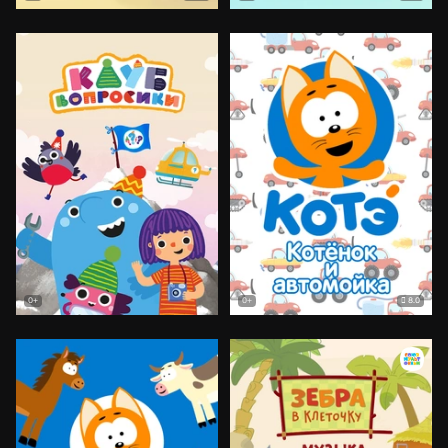
8.0
0+
0+