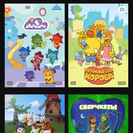
9.6
9.4
0+
0+