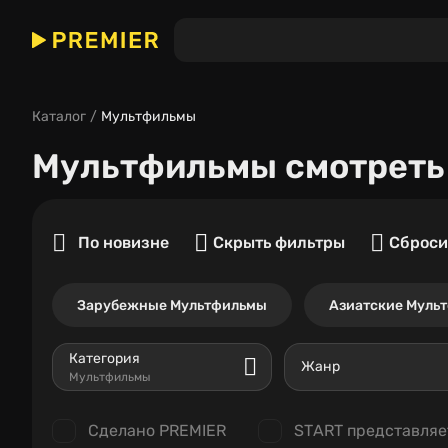
Каталог
Мультфильмы
Мультфильмы
смотреть
По новизне
Скрыть фильтры
Сброси
Зарубежные Мультфильмы
Азиатские Муль
Категория
Жанр
Мультфильмы
Сделано PREMIER
START представляе