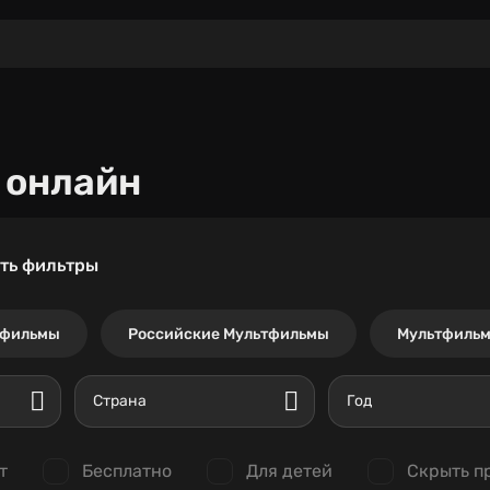
 онлайн
ть фильтры
тфильмы
Российские Мультфильмы
Мультфильм
Страна
Год
т
Бесплатно
Для детей
Скрыть п