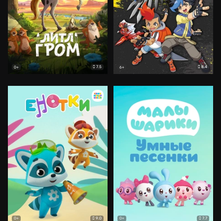
7.5
8.4
0+
6+
9.0
7.7
0+
0+