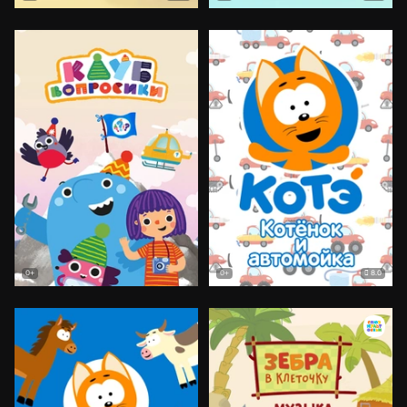
8.0
0+
0+