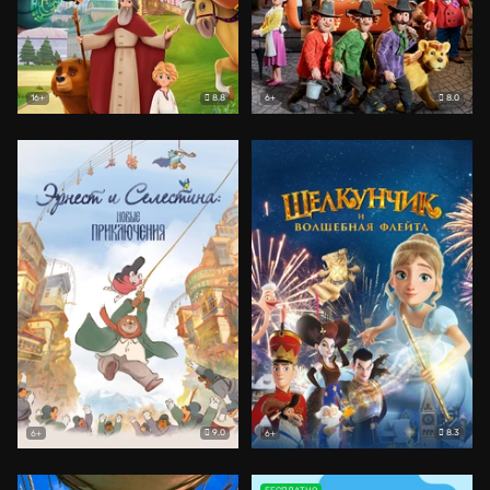
8.8
8.0
16+
6+
9.0
8.3
6+
6+