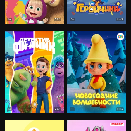
8.6
8.3
0+
0+
8.4
8.3
6+
0+