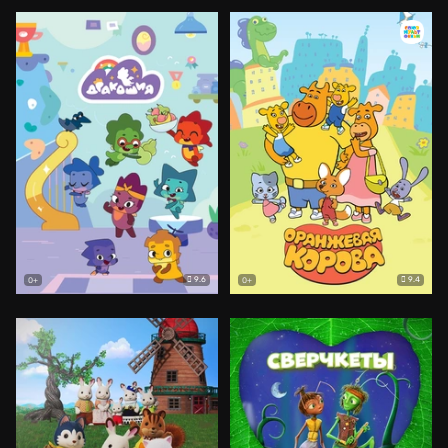
9.6
9.4
0+
0+