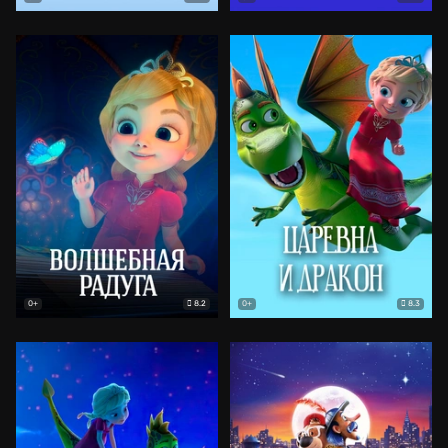
8.2
8.3
0+
0+