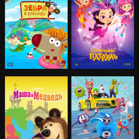
8.0
9.5
0+
0+