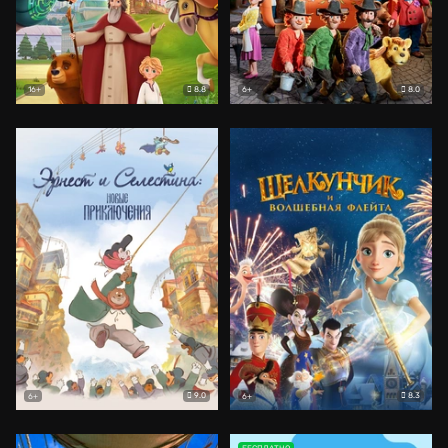
8.8
8.0
16+
6+
9.0
8.3
6+
6+