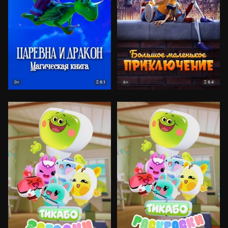
8.1
8.4
0+
6+