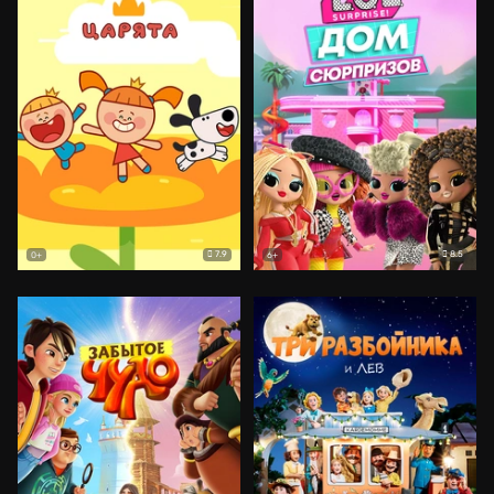
7.9
8.5
0+
6+