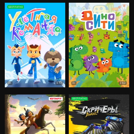
БЕСПЛАТНО
7.7
8.2
0+
0+
БЕСПЛАТНО