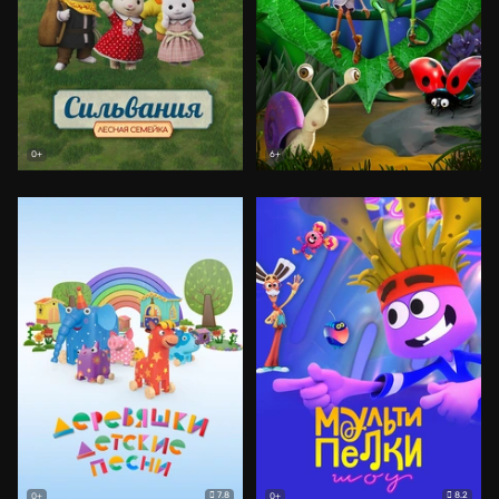
0+
6+
7.8
8.2
0+
0+