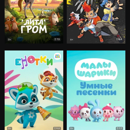
7.5
8.4
0+
6+
9.0
7.7
0+
0+