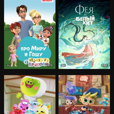
7.8
8.6
0+
12+