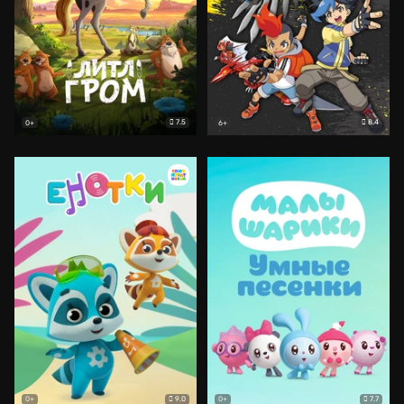
7.5
8.4
0+
6+
9.0
7.7
0+
0+