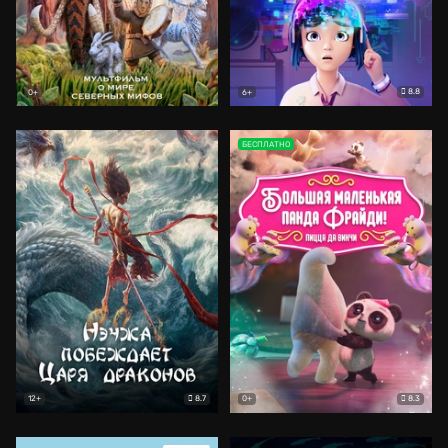
8.8
0+
6+
БЕСПЛАТНО
8.7
8.3
12+
0+