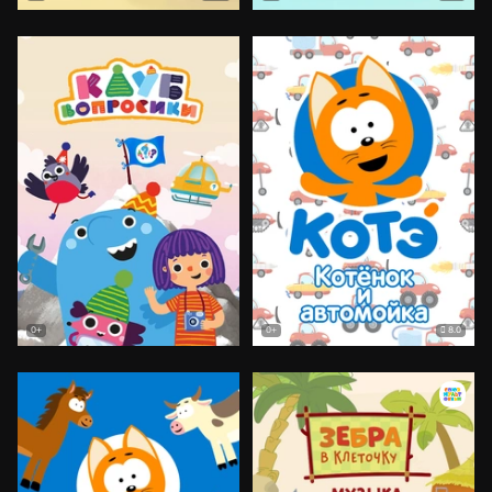
8.0
0+
0+