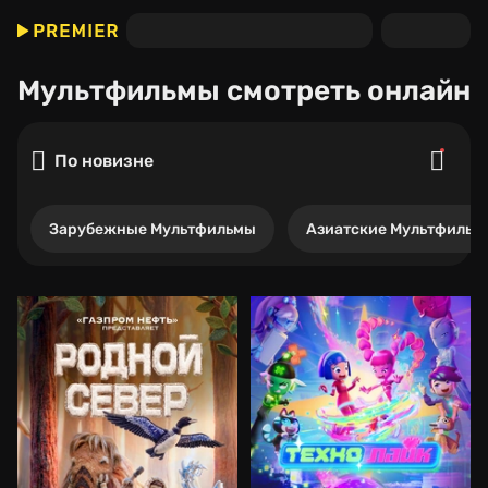
Мультфильмы
смотреть онлайн
По новизне
Зарубежные Мультфильмы
Азиатские Мультфильм