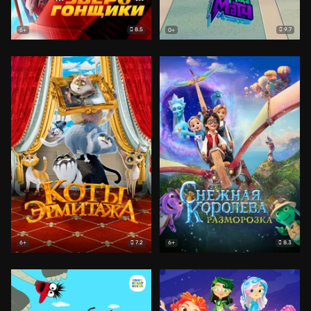
8.5
9.7
6+
0+
7.2
8.3
6+
6+