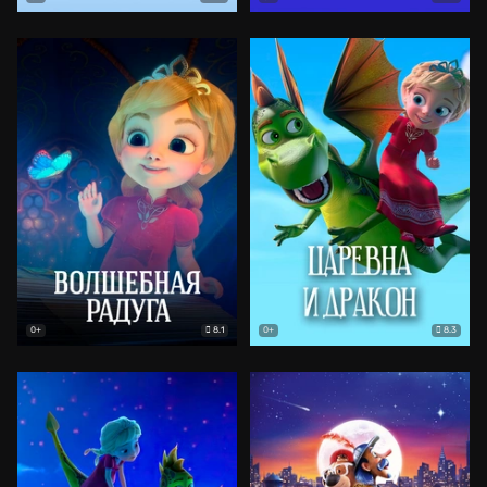
8.1
8.3
0+
0+