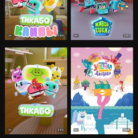
8.0
8.1
0+
6+
9.0
8.6
0+
0+