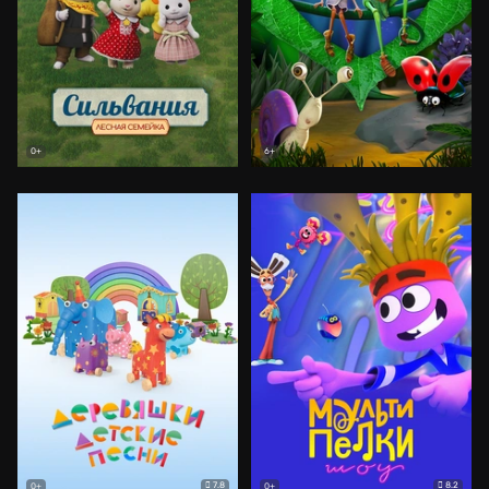
0+
6+
7.8
8.2
0+
0+