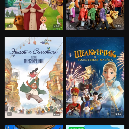
8.8
8.0
16+
6+
9.0
8.3
6+
6+