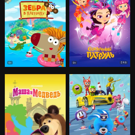
8.0
9.5
0+
0+