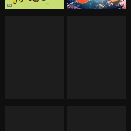
7.8
0+
0+