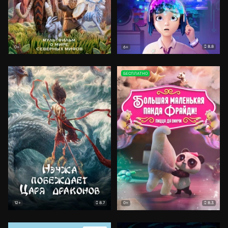
8.8
0+
6+
БЕСПЛАТНО
8.7
8.3
12+
0+