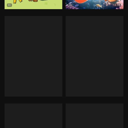
7.8
0+
0+