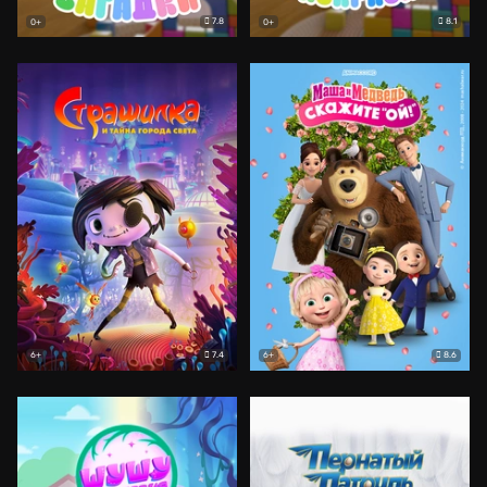
7.8
8.1
0+
0+
7.4
8.6
6+
6+