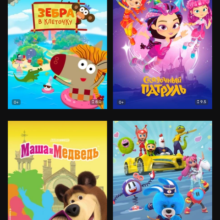
8.0
9.5
0+
0+