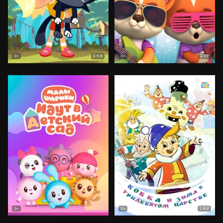
9.8
7.9
0+
0+
8.2
0+
0+