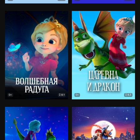
8.1
8.3
0+
0+