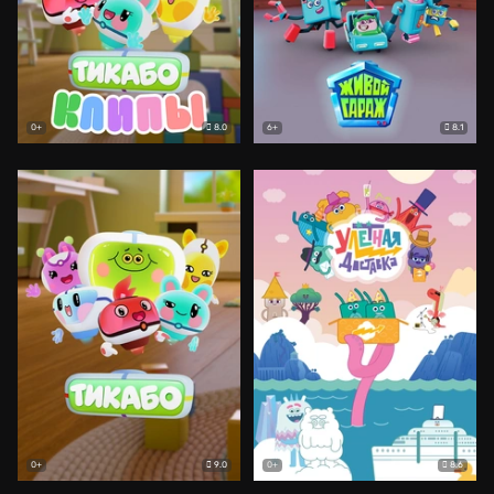
8.0
8.1
0+
6+
9.0
8.6
0+
0+