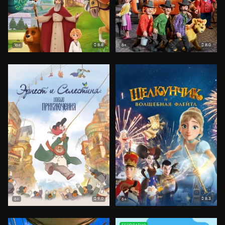
8.8
8.0
16+
6+
9.0
8.3
6+
6+