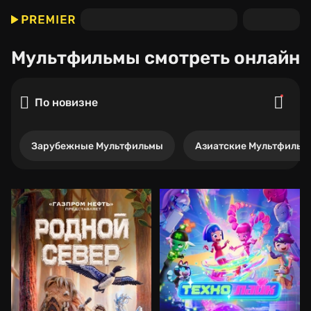
Мультфильмы
смотреть онлайн
По новизне
Зарубежные Мультфильмы
Азиатские Мультфильм