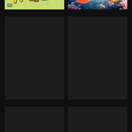
7.8
0+
0+