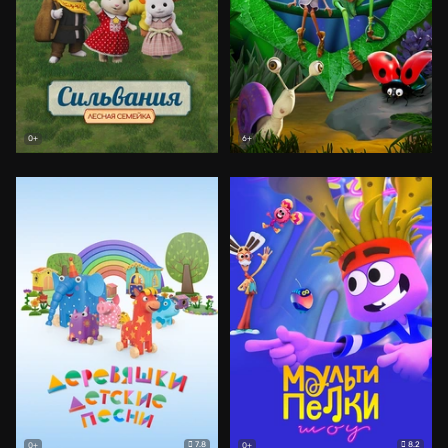
0+
6+
7.8
8.2
0+
0+