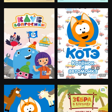
8.0
0+
0+