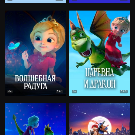
8.1
8.3
0+
0+