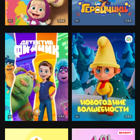
8.6
8.3
0+
0+
8.4
8.3
6+
0+