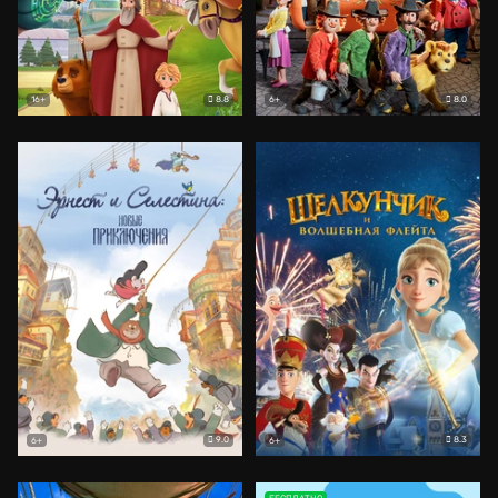
8.8
8.0
16+
6+
9.0
8.3
6+
6+