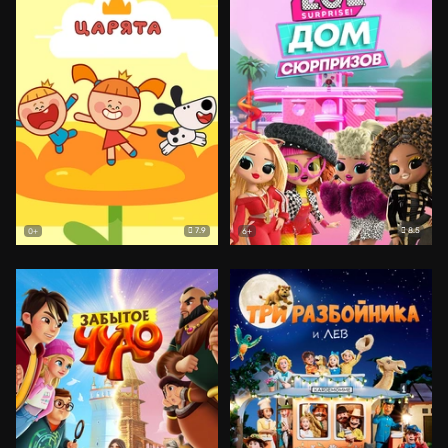
7.9
8.5
0+
6+