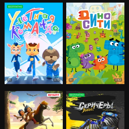
БЕСПЛАТНО
7.7
8.2
0+
0+
БЕСПЛАТНО