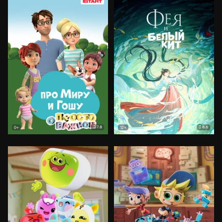
7.8
8.6
0+
12+