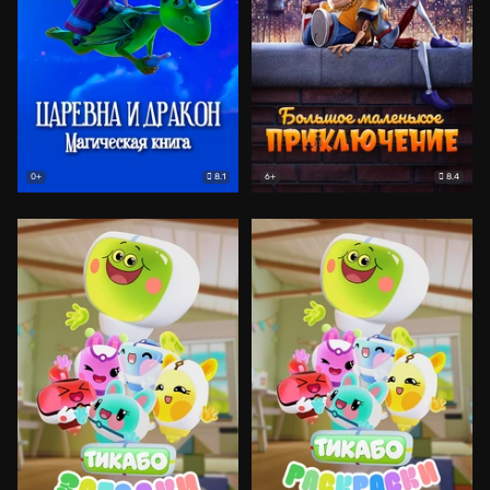
8.1
8.4
0+
6+