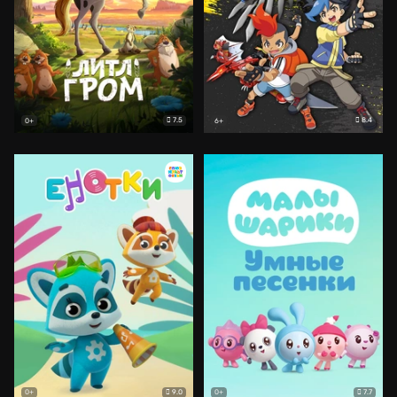
7.5
8.4
0+
6+
9.0
7.7
0+
0+