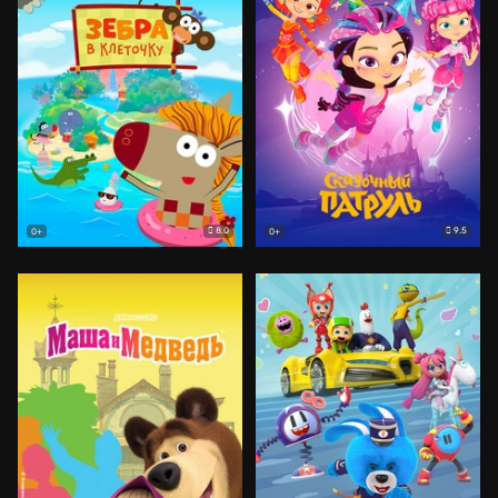
8.0
9.5
0+
0+