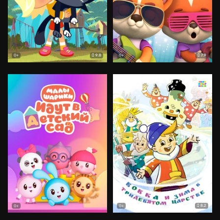
9.8
7.9
0+
0+
8.2
0+
0+