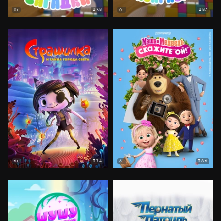
7.8
8.1
0+
0+
7.4
8.6
6+
6+