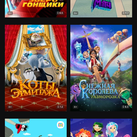
8.5
9.7
6+
0+
7.2
8.3
6+
6+