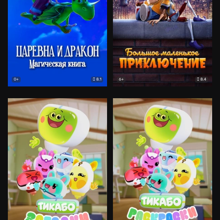
8.1
8.4
0+
6+