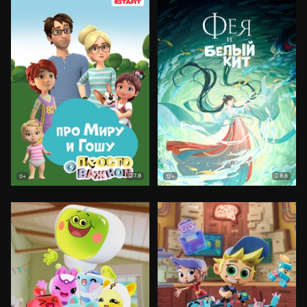
7.8
8.6
0+
12+