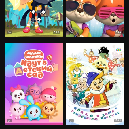
9.8
7.9
0+
0+
8.2
0+
0+