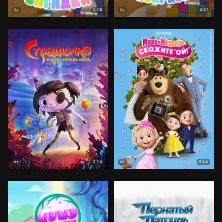
7.8
8.1
0+
0+
7.4
8.6
6+
6+