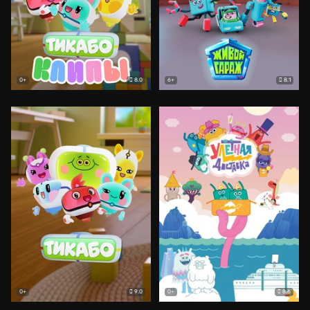
8.0
8.1
0+
6+
9.0
8.6
0+
0+