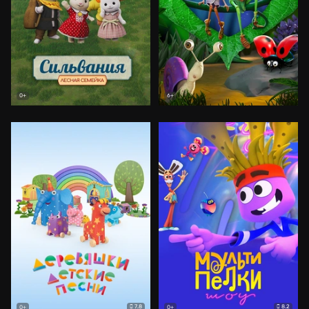
0+
6+
7.8
8.2
0+
0+