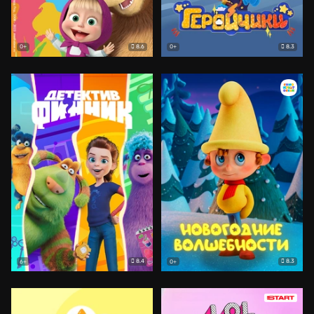
8.6
8.3
0+
0+
8.4
8.3
6+
0+