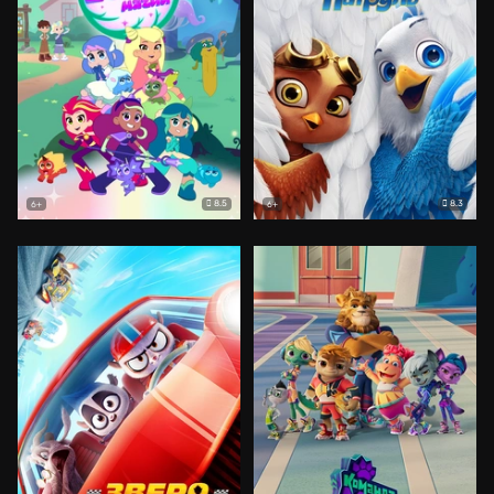
8.5
8.3
6+
6+