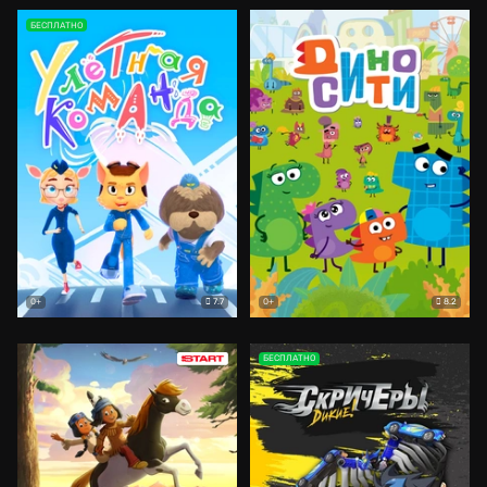
БЕСПЛАТНО
7.7
8.2
0+
0+
БЕСПЛАТНО