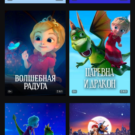
8.1
8.3
0+
0+