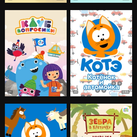
8.0
0+
0+