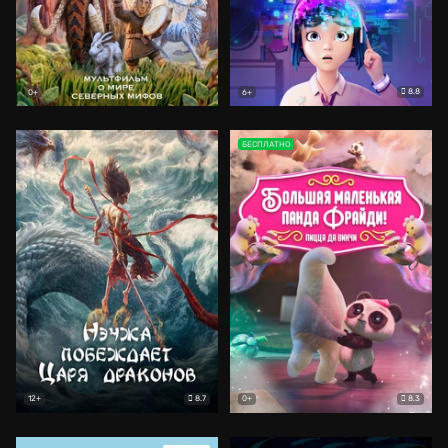
8.8
0+
6+
БЕСПЛАТНО
8.7
8.3
12+
0+