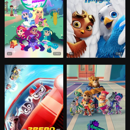
8.5
8.3
6+
6+