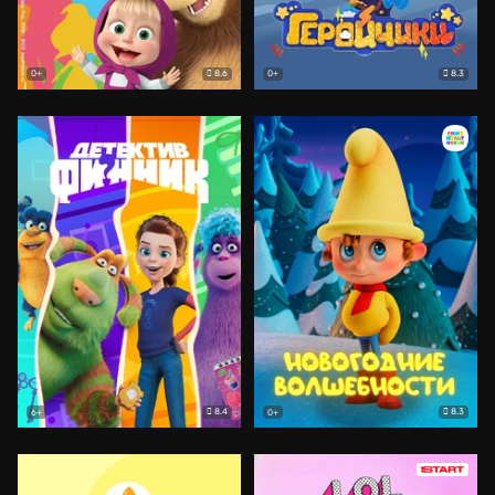
8.6
8.3
0+
0+
8.4
8.3
6+
0+