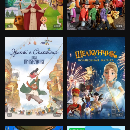
8.8
8.0
16+
6+
9.0
8.3
6+
6+