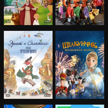
8.8
8.0
16+
6+
9.0
8.3
6+
6+