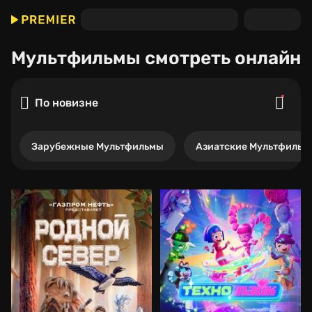
Мультфильмы
смотреть онлайн
По новизне
Зарубежные Мультфильмы
Азиатские Мультфильм