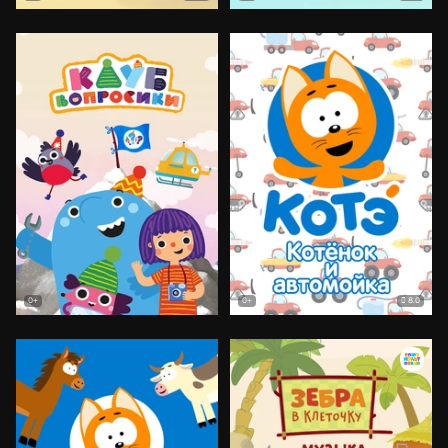
8.0
0+
0+