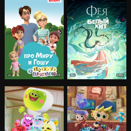
7.8
8.6
0+
12+