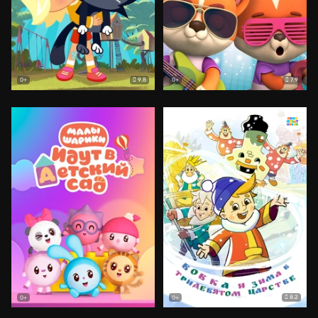
9.8
7.9
0+
0+
8.2
0+
0+