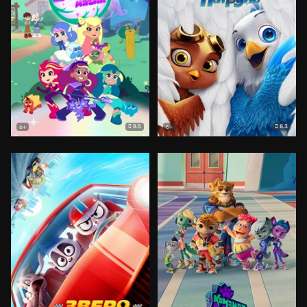
8.5
8.3
6+
6+