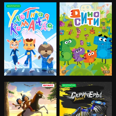
БЕСПЛАТНО
7.7
8.2
0+
0+
БЕСПЛАТНО