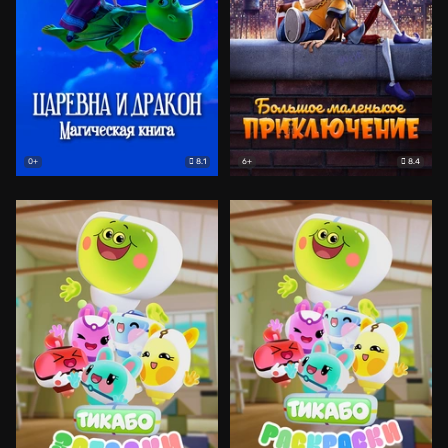
8.1
8.4
0+
6+