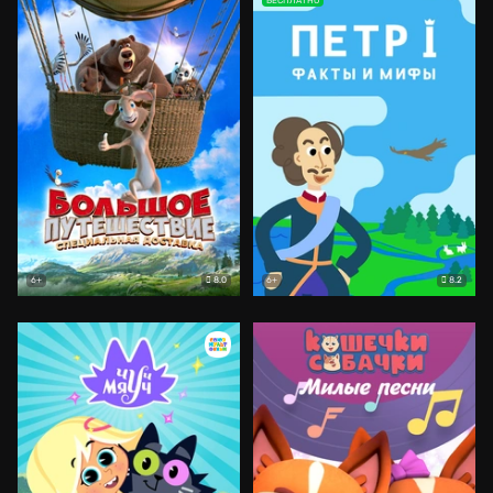
БЕСПЛАТНО
8.0
8.2
6+
6+