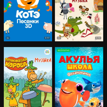
7.7
7.0
0+
0+
БЕСПЛАТНО