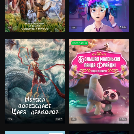
8.8
0+
6+
БЕСПЛАТНО
8.7
8.3
12+
0+