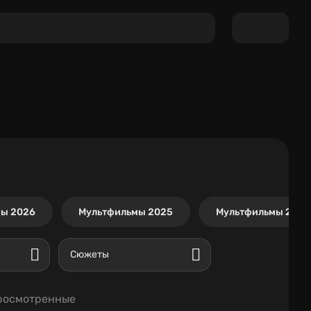
ы 2026
Мультфильмы 2025
Мультфильмы 2024
Сюжеты
росмотренные