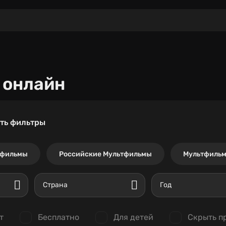
 онлайн
ть фильтры
тфильмы
Российские Мультфильмы
Мультфильм
Страна
Год
т
Бесплатно
Для детей
Скрыть п