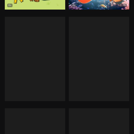
7.8
0+
0+