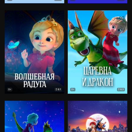
8.1
8.3
0+
0+