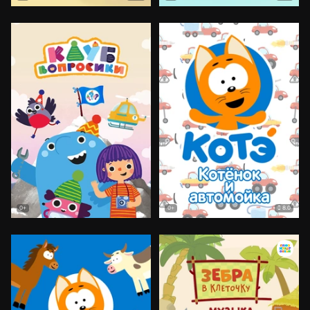
8.0
0+
0+