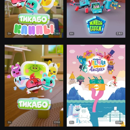
8.0
8.1
0+
6+
9.0
8.6
0+
0+