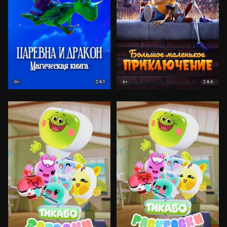
8.1
8.4
0+
6+