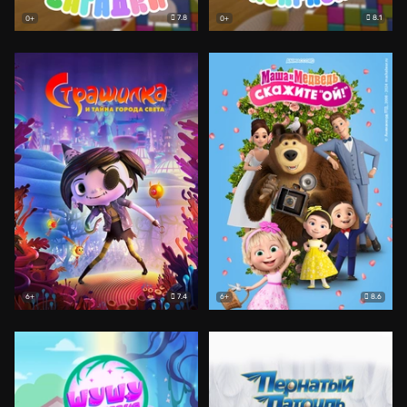
7.8
8.1
0+
0+
7.4
8.6
6+
6+