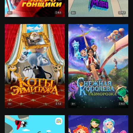
8.5
9.7
6+
0+
7.2
8.3
6+
6+