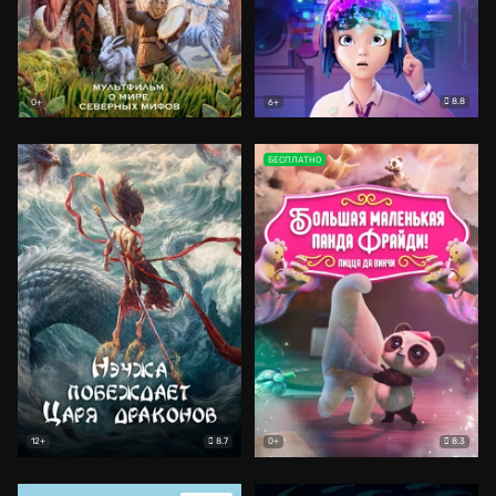
8.8
0+
6+
БЕСПЛАТНО
8.7
8.3
12+
0+