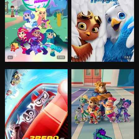
8.5
8.3
6+
6+