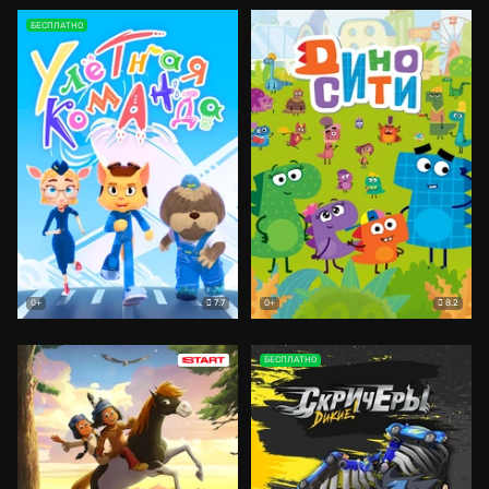
БЕСПЛАТНО
7.7
8.2
0+
0+
БЕСПЛАТНО