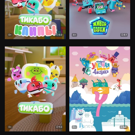
8.0
8.1
0+
6+
9.0
8.6
0+
0+