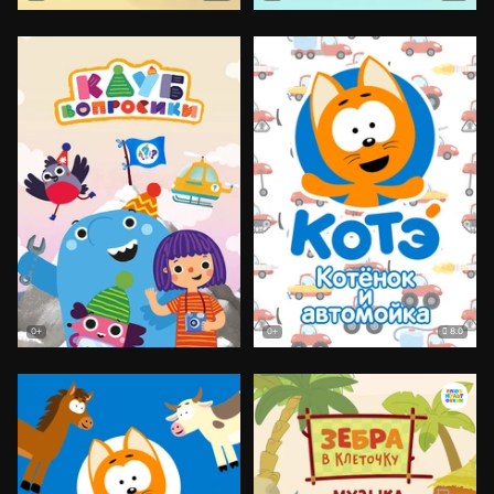
8.0
0+
0+