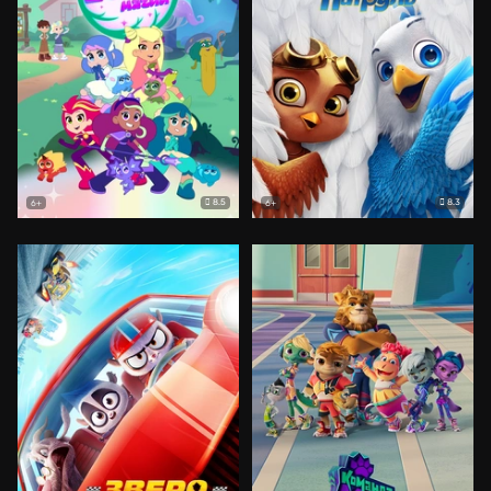
8.5
8.3
6+
6+