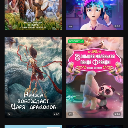
8.8
0+
6+
БЕСПЛАТНО
8.7
8.3
12+
0+