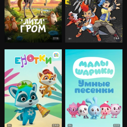
7.5
8.4
0+
6+
9.0
7.7
0+
0+