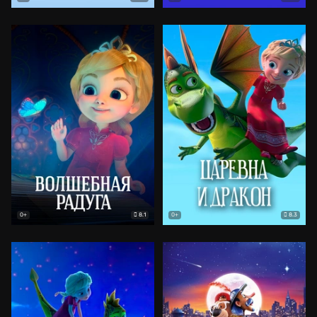
8.1
8.3
0+
0+