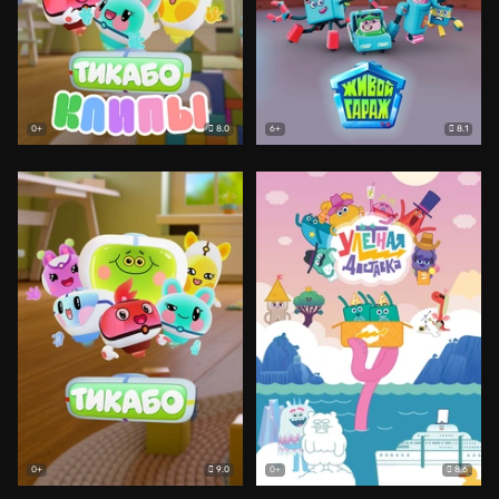
8.0
8.1
0+
6+
9.0
8.6
0+
0+