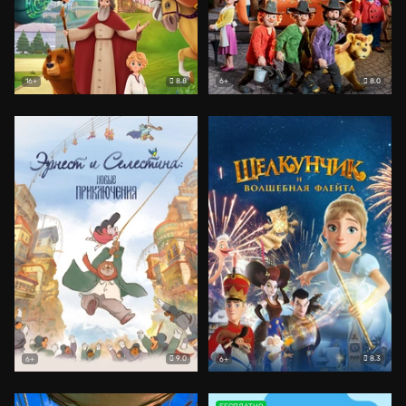
8.8
8.0
16+
6+
9.0
8.3
6+
6+