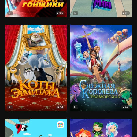
8.5
9.7
6+
0+
7.2
8.3
6+
6+