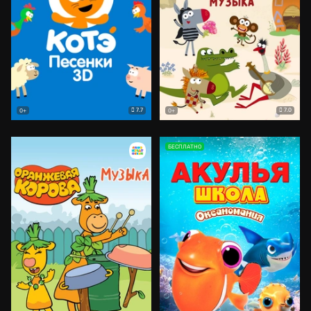
7.7
7.0
0+
0+
БЕСПЛАТНО