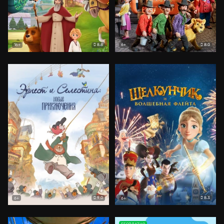
8.8
8.0
16+
6+
9.0
8.3
6+
6+