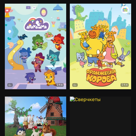
9.6
9.4
0+
0+