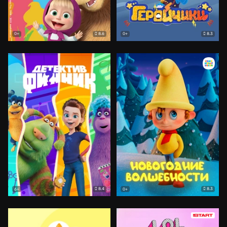
8.6
8.3
0+
0+
8.4
8.3
6+
0+