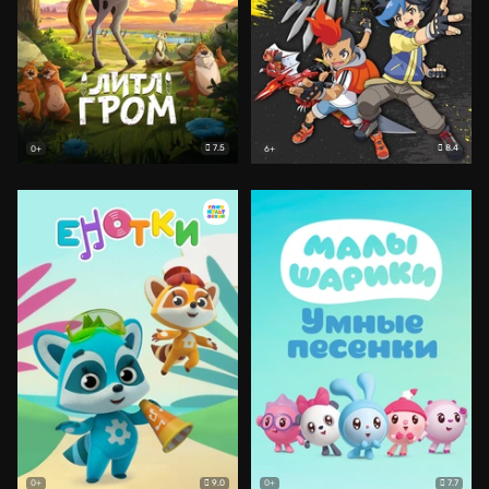
7.5
8.4
0+
6+
9.0
7.7
0+
0+