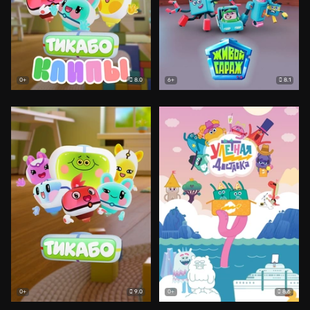
8.0
8.1
0+
6+
9.0
8.6
0+
0+