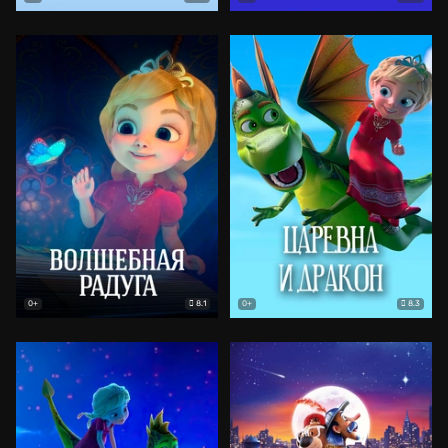
8.1
8.3
0+
0+