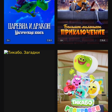
8.1
8.4
0+
6+