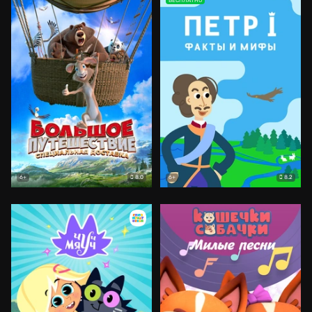
БЕСПЛАТНО
8.0
8.2
6+
6+