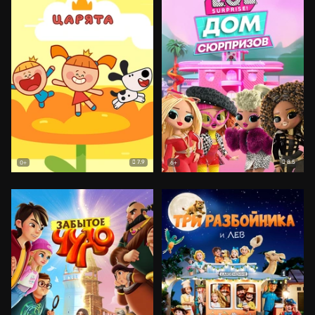
7.9
8.5
0+
6+