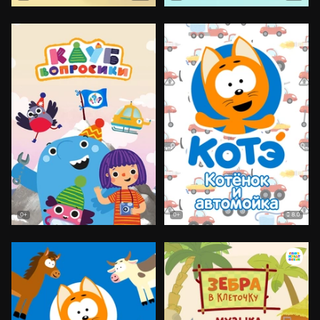
8.0
0+
0+