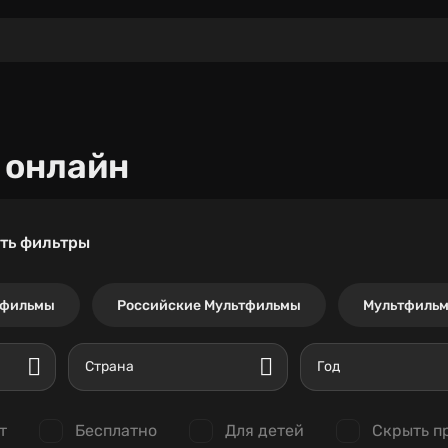
 онлайн
ть фильтры
тфильмы
Российские Мультфильмы
Мультфильм
Страна
Год
т
Бесплатно
Для детей
Скрыть п