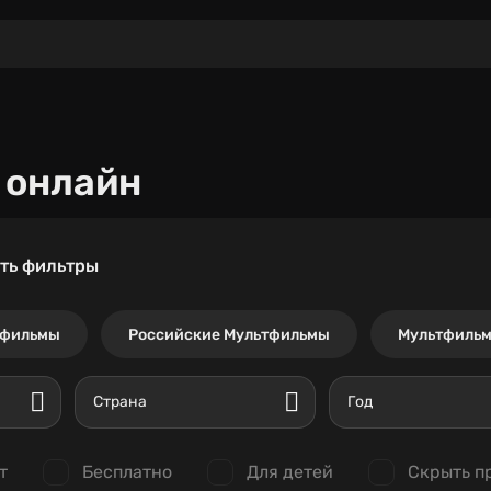
 онлайн
ть фильтры
тфильмы
Российские Мультфильмы
Мультфильм
Страна
Год
т
Бесплатно
Для детей
Скрыть п