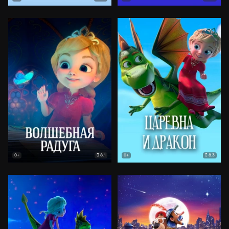
8.1
8.3
0+
0+