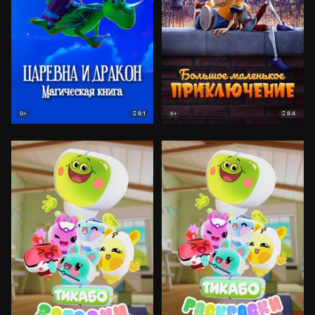
8.1
8.4
0+
6+