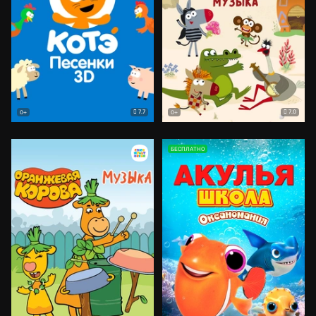
7.7
7.0
0+
0+
БЕСПЛАТНО