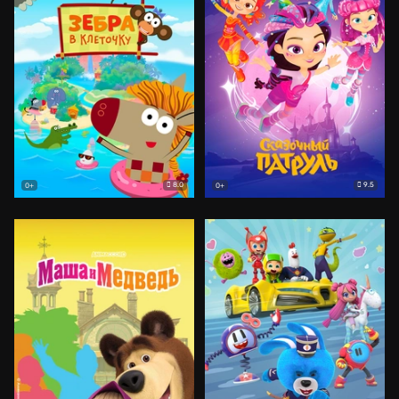
8.0
9.5
0+
0+