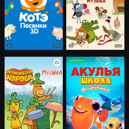
7.7
7.0
0+
0+
БЕСПЛАТНО