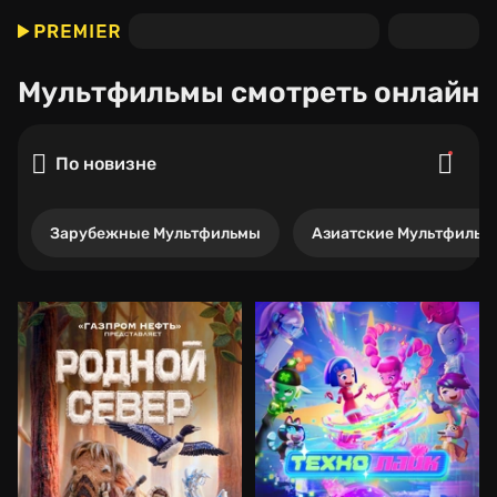
Мультфильмы
смотреть онлайн
По новизне
Зарубежные Мультфильмы
Азиатские Мультфильм