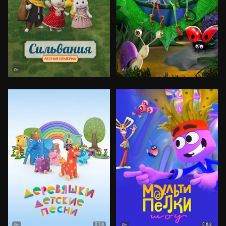
0+
6+
7.8
8.2
0+
0+