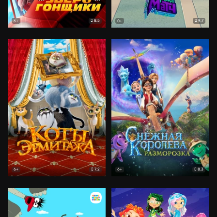
8.5
9.7
6+
0+
7.2
8.3
6+
6+