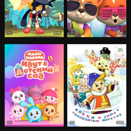
9.8
7.9
0+
0+
8.2
0+
0+