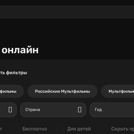
 онлайн
ть фильтры
тфильмы
Российские Мультфильмы
Мультфильм
Страна
Год
т
Бесплатно
Для детей
Скрыть п