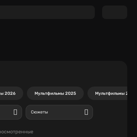
ы 2026
Мультфильмы 2025
Мультфильмы 2024
Сюжеты
росмотренные