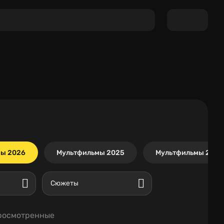
ы 2026
Мультфильмы 2025
Мультфильмы 2024
Сюжеты
росмотренные