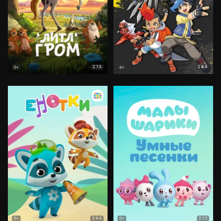
7.5
8.4
0+
6+
9.0
7.7
0+
0+