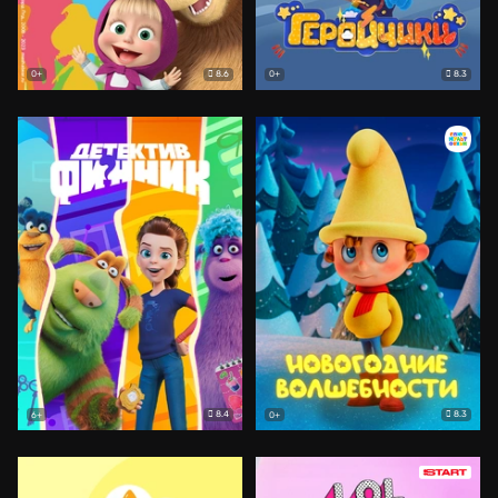
8.6
8.3
0+
0+
8.4
8.3
6+
0+