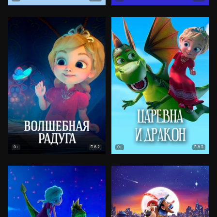
8.2
8.3
0+
0+