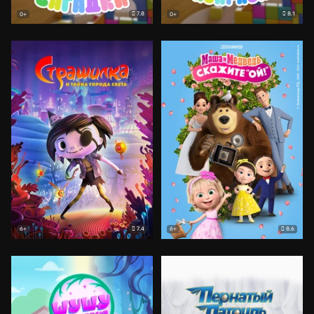
7.8
8.1
0+
0+
7.4
8.6
6+
6+