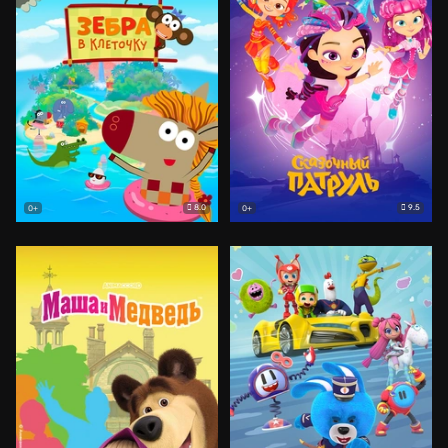
8.0
9.5
0+
0+