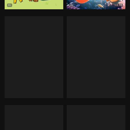
7.8
0+
0+