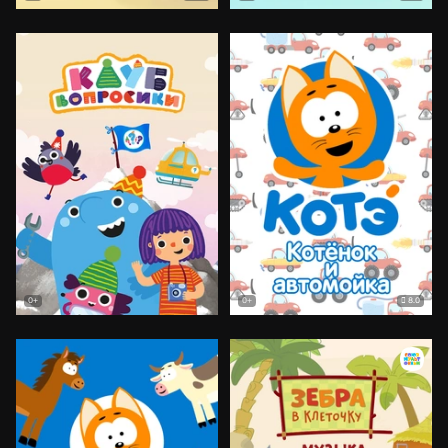
8.0
0+
0+