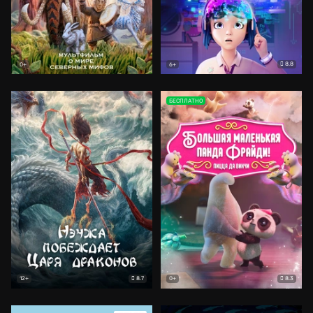
8.8
0+
6+
БЕСПЛАТНО
8.7
8.3
12+
0+