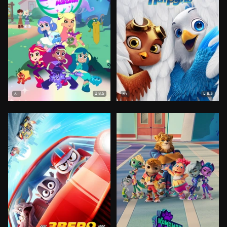
8.5
8.3
6+
6+