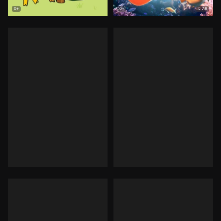
7.8
0+
0+