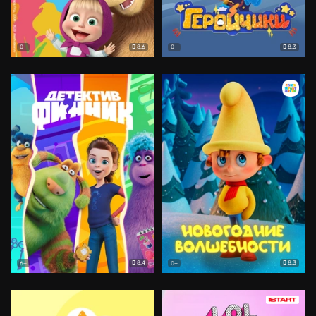
8.6
8.3
0+
0+
8.4
8.3
6+
0+