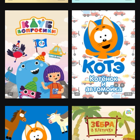
8.0
0+
0+