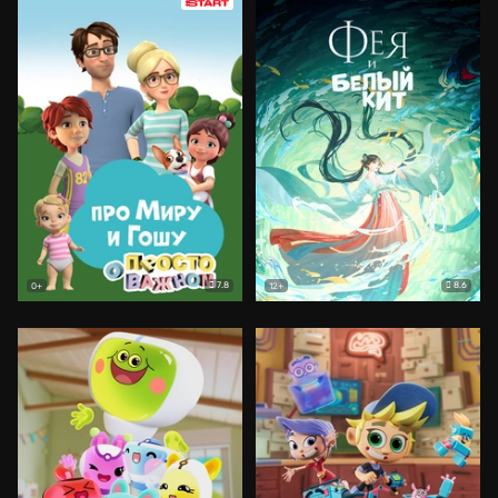
7.8
8.6
0+
12+