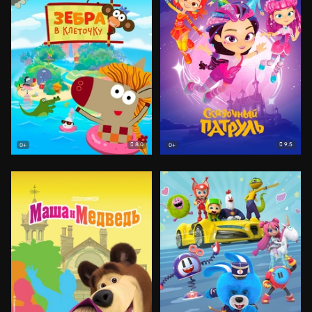
8.0
9.5
0+
0+