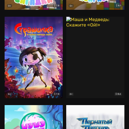
7.8
8.1
0+
0+
7.4
8.6
6+
6+