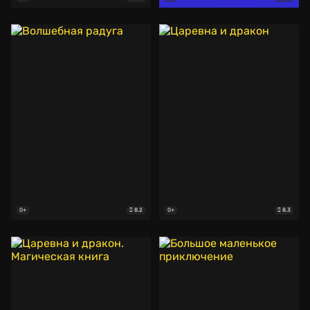
8.2
8.3
0+
0+