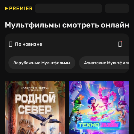
Мультфильмы
смотреть онлайн
По новизне
Зарубежные Мультфильмы
Азиатские Мультфильм