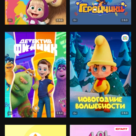
8.6
8.3
0+
0+
8.4
8.3
6+
0+