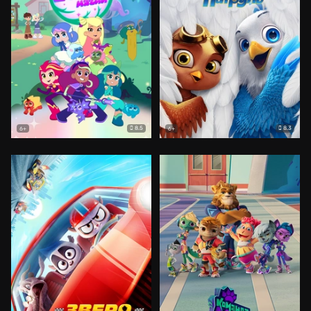
8.5
8.3
6+
6+