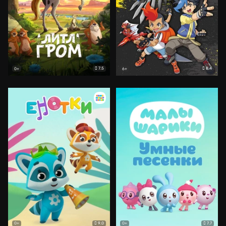
7.5
8.4
0+
6+
9.0
7.7
0+
0+