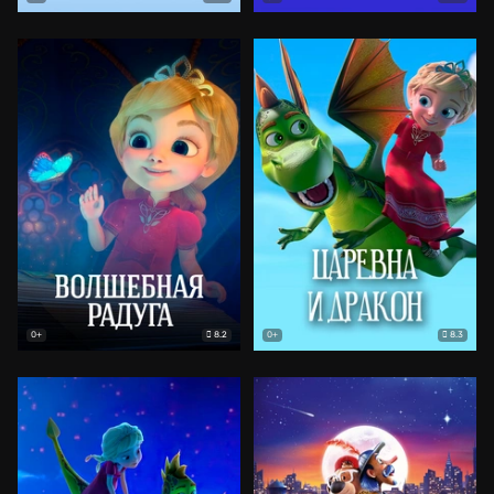
8.2
8.3
0+
0+