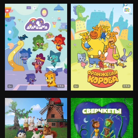
9.6
9.4
0+
0+