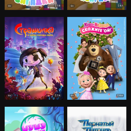
7.8
8.1
0+
0+
7.4
8.6
6+
6+