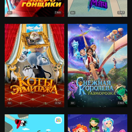
8.5
9.7
6+
0+
7.2
8.3
6+
6+