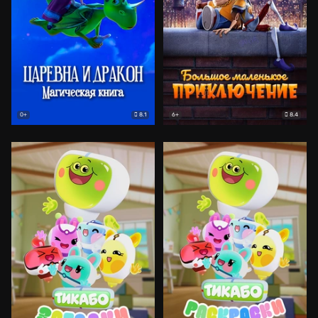
8.1
8.4
0+
6+