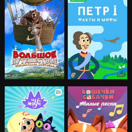
БЕСПЛАТНО
8.0
8.2
6+
6+