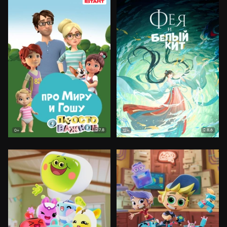
7.8
8.6
0+
12+