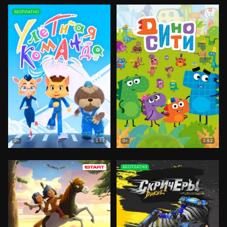
БЕСПЛАТНО
7.7
8.2
0+
0+
БЕСПЛАТНО