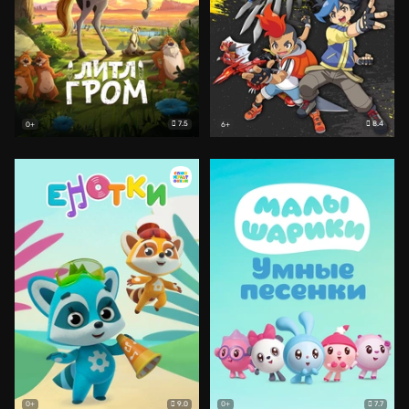
7.5
8.4
0+
6+
9.0
7.7
0+
0+