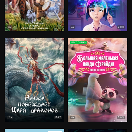
8.8
0+
6+
БЕСПЛАТНО
8.7
8.3
12+
0+