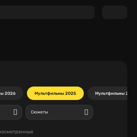
ы 2026
Мультфильмы 2025
Мультфильмы 2024
Сюжеты
росмотренные