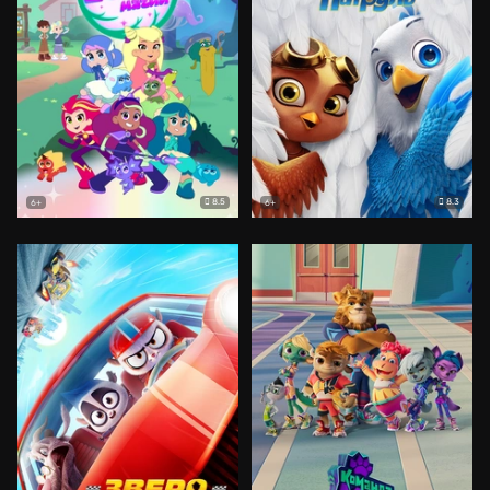
8.5
8.3
6+
6+