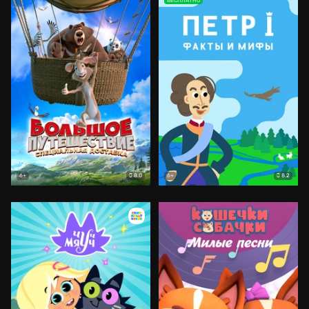
БЕСПЛАТНО
8.0
8.2
6+
6+