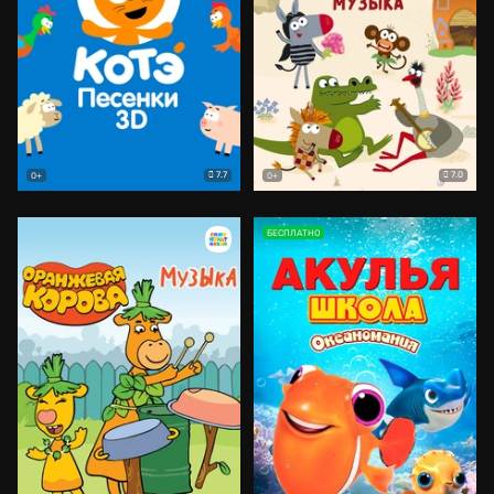
7.7
7.0
0+
0+
БЕСПЛАТНО