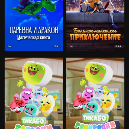
8.1
8.4
0+
6+