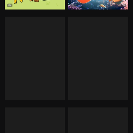
7.8
0+
0+