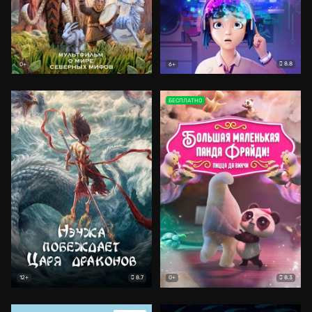
8.8
0+
6+
БЕСПЛАТНО
8.7
8.3
12+
0+