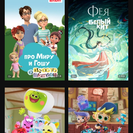
7.8
8.6
0+
12+