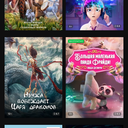
8.8
0+
6+
БЕСПЛАТНО
8.7
8.3
12+
0+