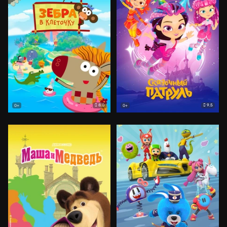
8.0
9.5
0+
0+