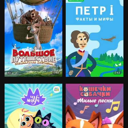
БЕСПЛАТНО
8.0
8.2
6+
6+