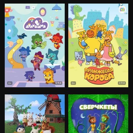
9.6
9.4
0+
0+