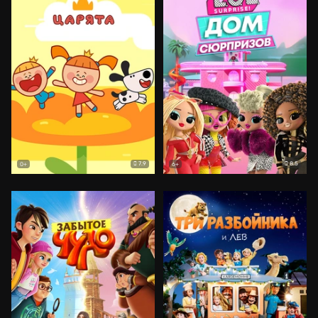
7.9
8.5
0+
6+