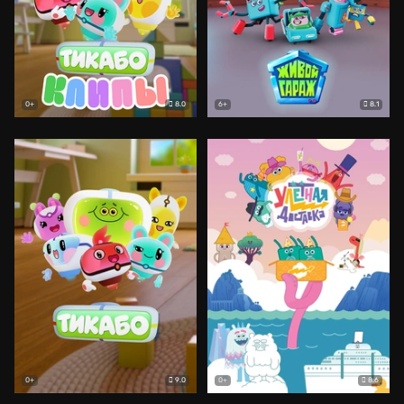
8.0
8.1
0+
6+
9.0
8.6
0+
0+