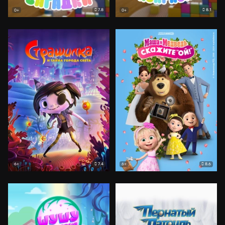
7.8
8.1
0+
0+
7.4
8.6
6+
6+