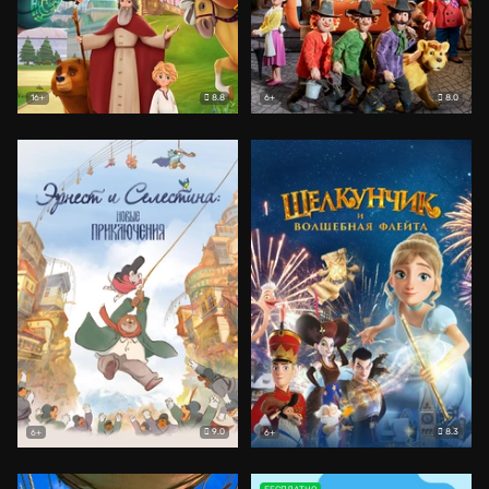
8.8
8.0
16+
6+
9.0
8.3
6+
6+