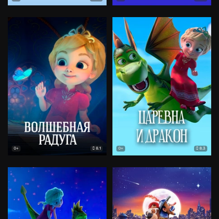
8.1
8.3
0+
0+