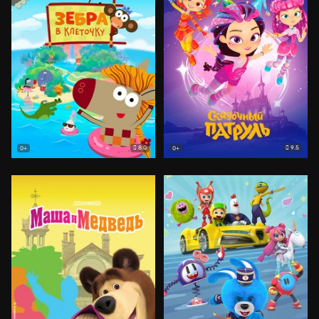
8.0
9.5
0+
0+