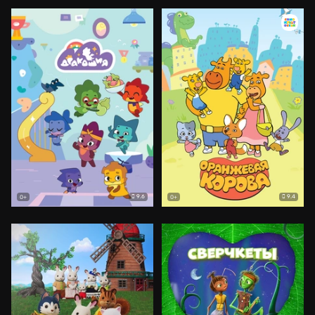
9.6
9.4
0+
0+