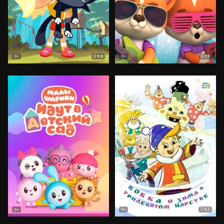
9.8
7.9
0+
0+
8.2
0+
0+