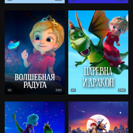
8.1
8.3
0+
0+