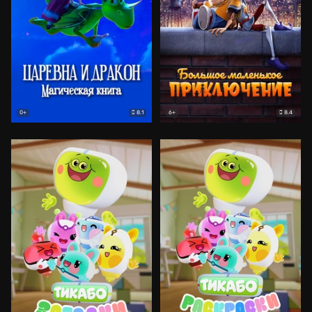
8.1
8.4
0+
6+