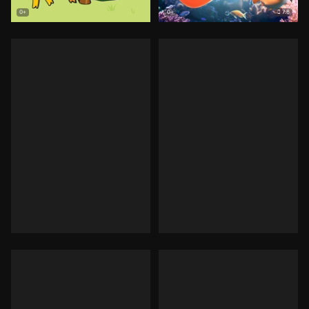
7.8
0+
0+