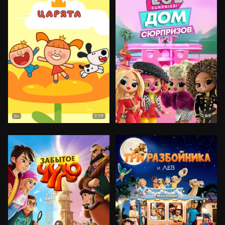
7.9
8.5
0+
6+