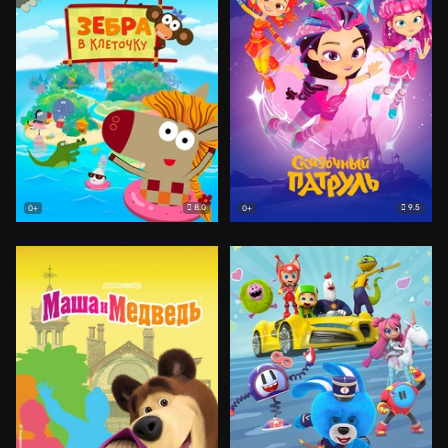
8.0
9.5
0+
0+