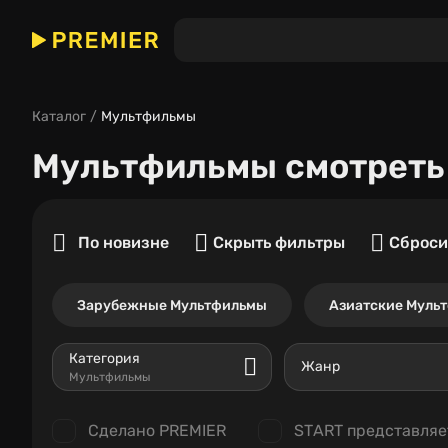
Каталог
Мультфильмы
Мультфильмы
смотреть
По новизне
Скрыть фильтры
Сброси
Зарубежные Мультфильмы
Азиатские Муль
Категория
Жанр
Мультфильмы
Сделано PREMIER
START представляе