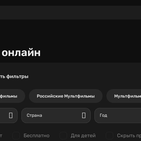
 онлайн
ть фильтры
тфильмы
Российские Мультфильмы
Мультфильм
Страна
Год
т
Бесплатно
Для детей
Скрыть п