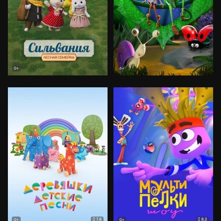
0+
6+
7.8
8.2
0+
0+