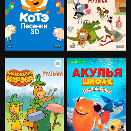
7.7
7.0
0+
0+
БЕСПЛАТНО