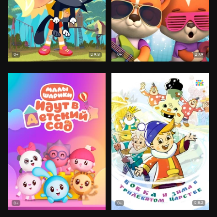
9.8
7.9
0+
0+
8.2
0+
0+