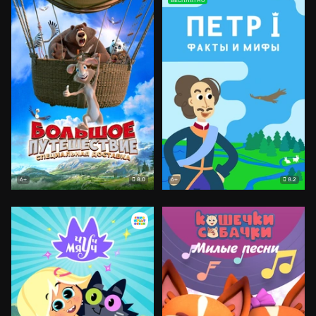
БЕСПЛАТНО
8.0
8.2
6+
6+