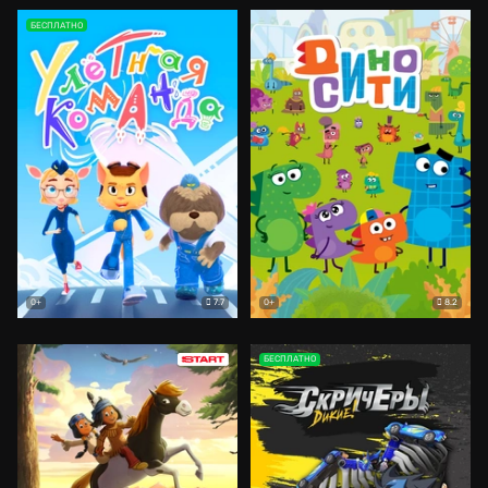
БЕСПЛАТНО
7.7
8.2
0+
0+
БЕСПЛАТНО