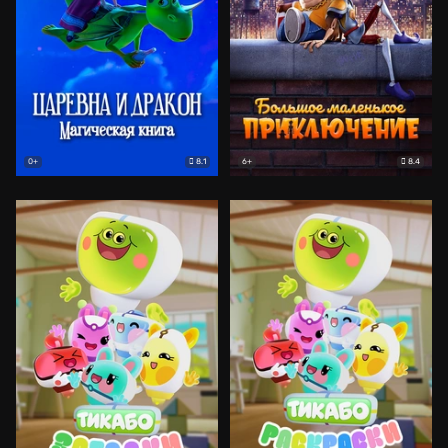
8.1
8.4
0+
6+