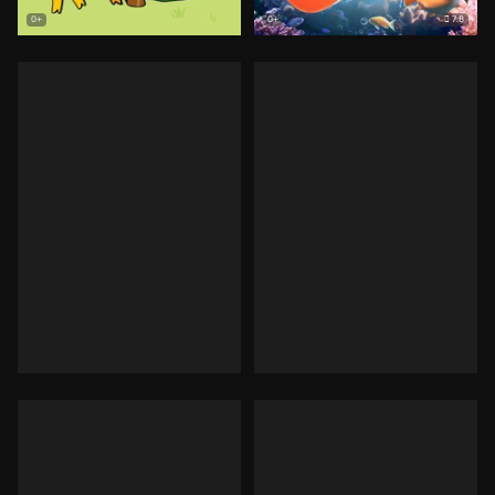
7.8
0+
0+