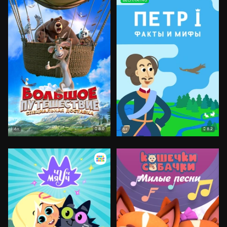
БЕСПЛАТНО
8.0
8.2
6+
6+