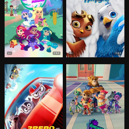
8.5
8.3
6+
6+