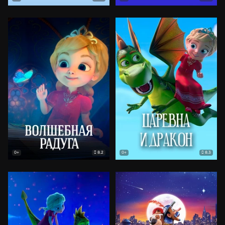
8.2
8.3
0+
0+