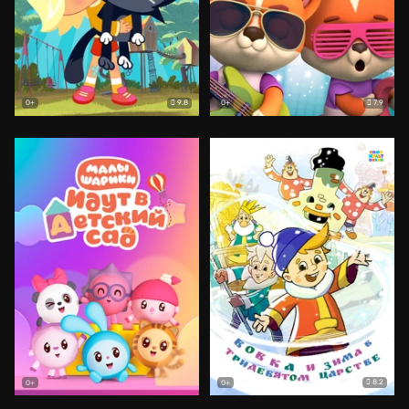
9.8
7.9
0+
0+
8.2
0+
0+