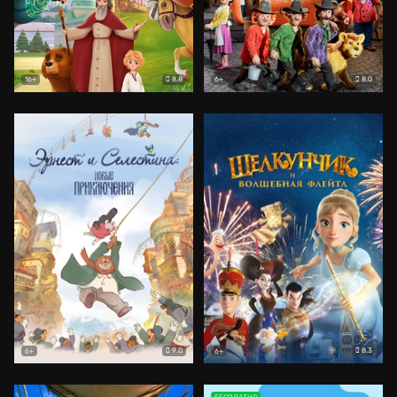
8.8
8.0
16+
6+
9.0
8.3
6+
6+