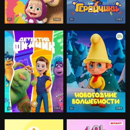
8.6
8.3
0+
0+
8.4
8.3
6+
0+