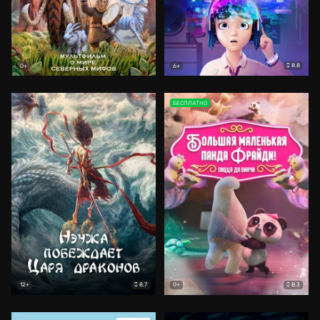
8.8
0+
6+
БЕСПЛАТНО
8.7
8.3
12+
0+