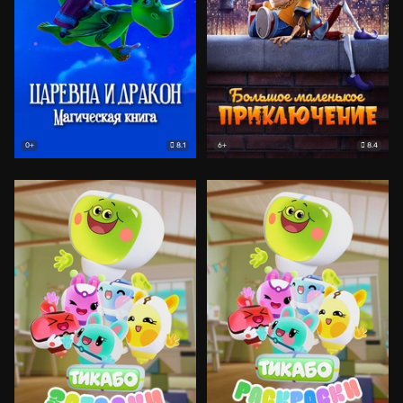
8.1
8.4
0+
6+