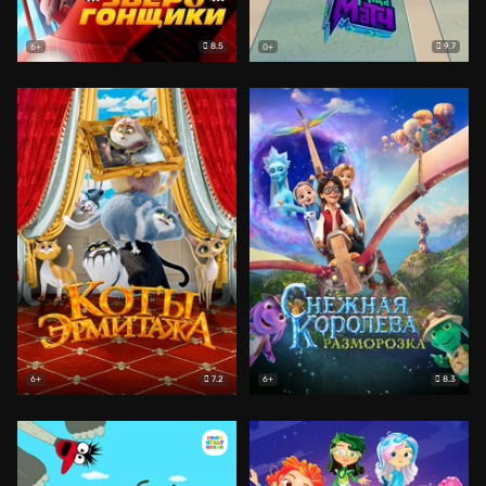
8.5
9.7
6+
0+
7.2
8.3
6+
6+