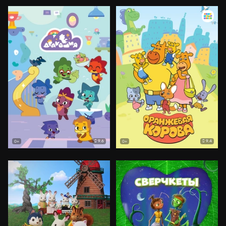
9.6
9.4
0+
0+