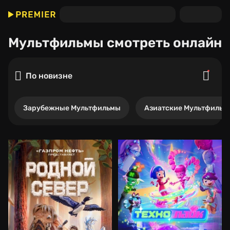
Мультфильмы
смотреть онлайн
По новизне
Зарубежные Мультфильмы
Азиатские Мультфильм