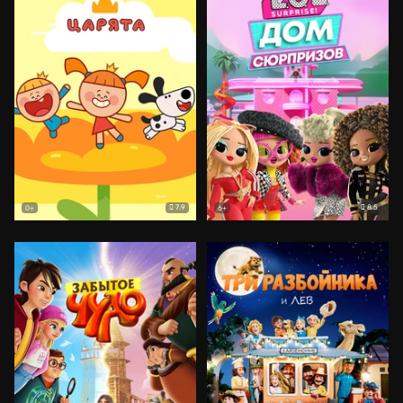
7.9
8.5
0+
6+