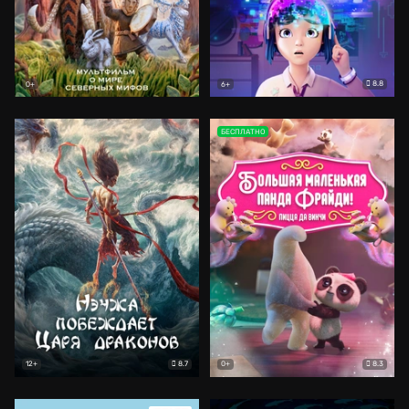
8.8
0+
6+
БЕСПЛАТНО
8.7
8.3
12+
0+