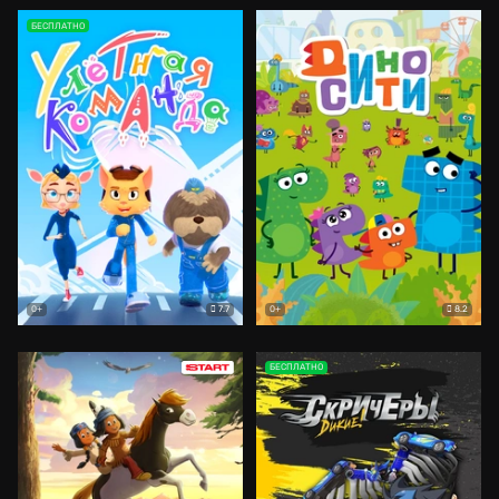
БЕСПЛАТНО
7.7
8.2
0+
0+
БЕСПЛАТНО