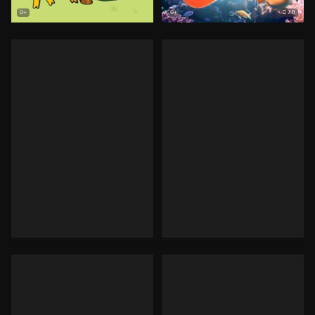
7.8
0+
0+