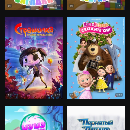
7.8
8.1
0+
0+
7.4
8.6
6+
6+