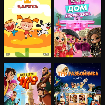
7.9
8.5
0+
6+