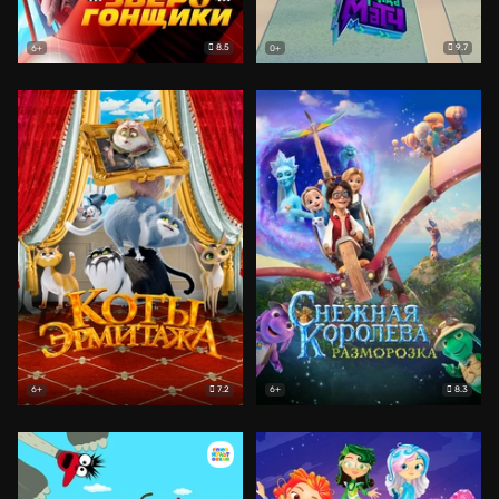
8.5
9.7
6+
0+
7.2
8.3
6+
6+