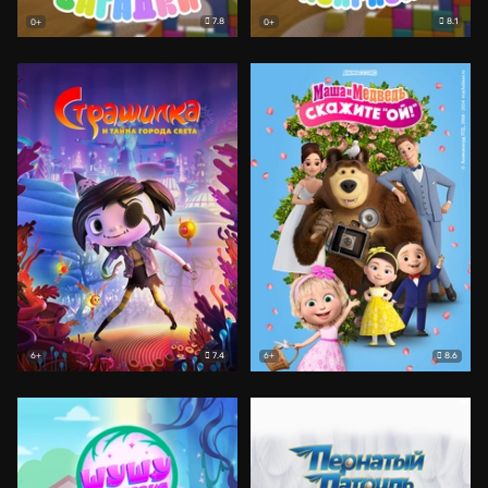
7.8
8.1
0+
0+
7.4
8.6
6+
6+