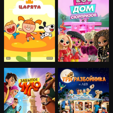
7.9
8.5
0+
6+