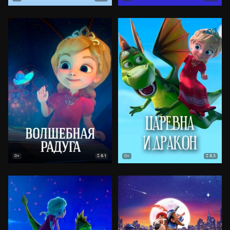
8.1
8.3
0+
0+