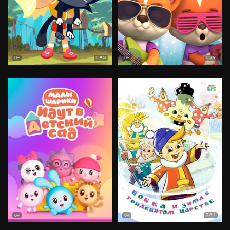
9.8
7.9
0+
0+
8.2
0+
0+