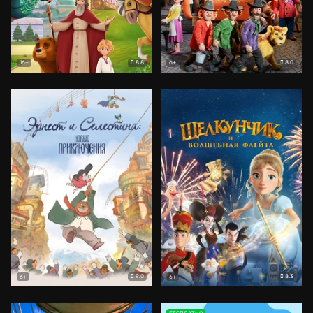
8.8
8.0
16+
6+
9.0
8.3
6+
6+