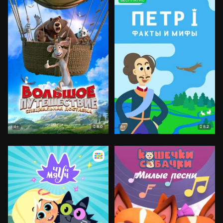
БЕСПЛАТНО
8.0
8.2
6+
6+