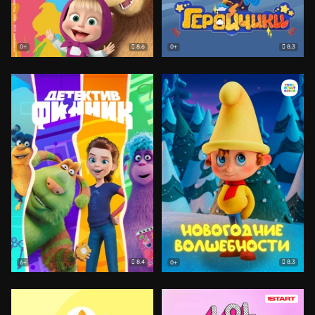
8.6
8.3
0+
0+
8.4
8.3
6+
0+