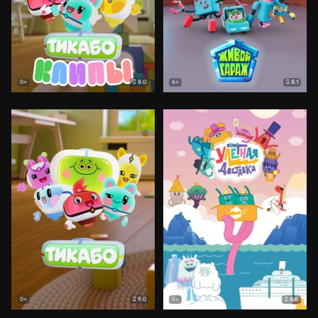
8.0
8.1
0+
6+
9.0
8.6
0+
0+