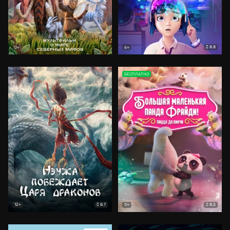
8.8
0+
6+
БЕСПЛАТНО
8.7
8.3
12+
0+