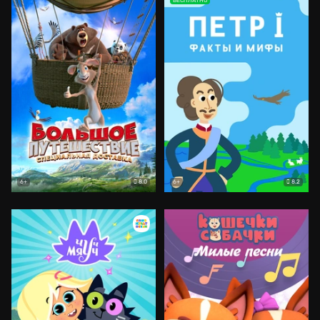
БЕСПЛАТНО
8.0
8.2
6+
6+