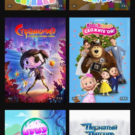
7.8
8.1
0+
0+
7.4
8.6
6+
6+