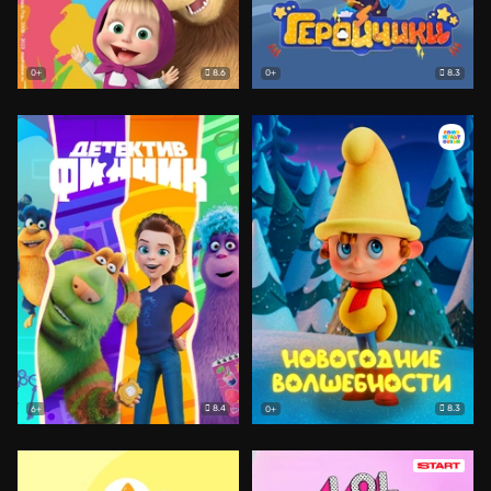
8.6
8.3
0+
0+
8.4
8.3
6+
0+