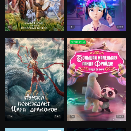
8.8
0+
6+
БЕСПЛАТНО
8.7
8.3
12+
0+