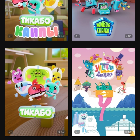
8.0
8.1
0+
6+
9.0
8.6
0+
0+