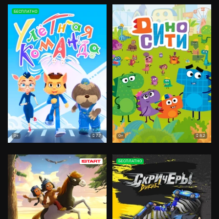
БЕСПЛАТНО
7.7
8.2
0+
0+
БЕСПЛАТНО