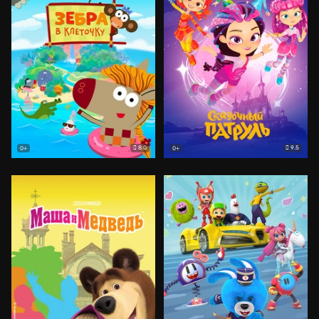
8.0
9.5
0+
0+