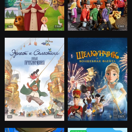
8.8
8.0
16+
6+
9.0
8.3
6+
6+