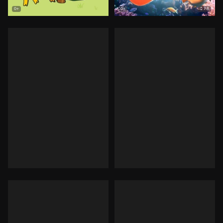
7.8
0+
0+