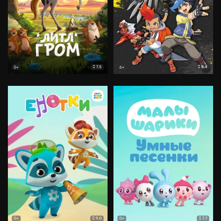
7.5
8.4
0+
6+
9.0
7.7
0+
0+