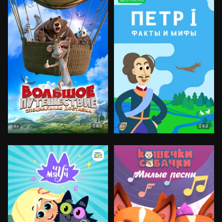
БЕСПЛАТНО
8.0
8.2
6+
6+