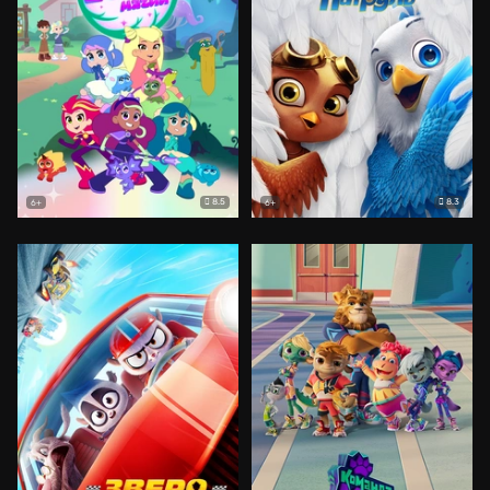
8.5
8.3
6+
6+