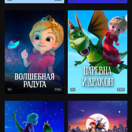
8.2
8.3
0+
0+