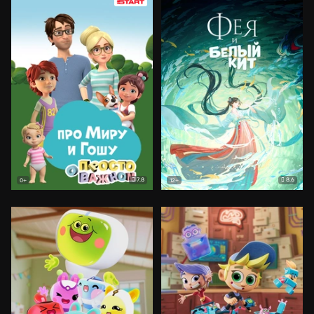
7.8
8.6
0+
12+