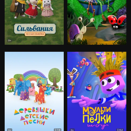
0+
6+
7.8
8.2
0+
0+