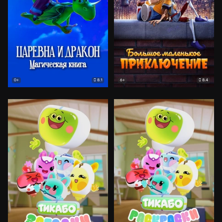
8.1
8.4
0+
6+