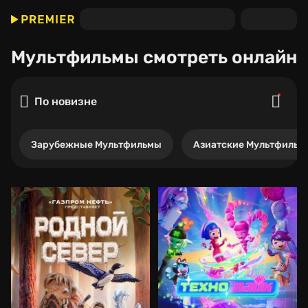
Мультфильмы
смотреть онлайн
По новизне
Зарубежные Мультфильмы
Азиатские Мультфильм