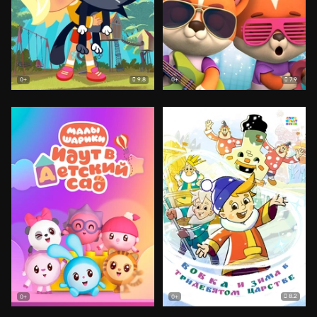
9.8
7.9
0+
0+
8.2
0+
0+