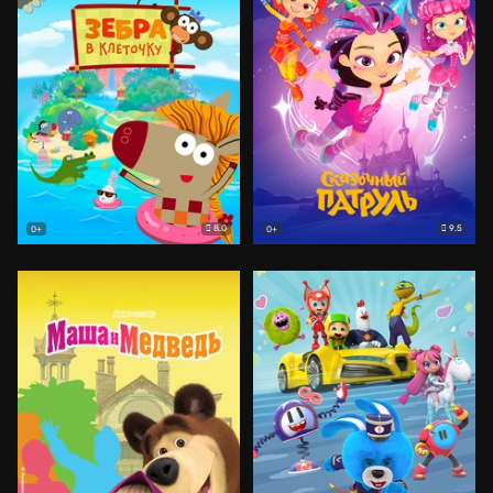
8.0
9.5
0+
0+