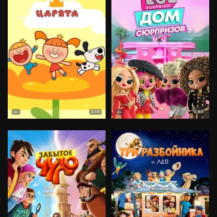
7.9
8.5
0+
6+