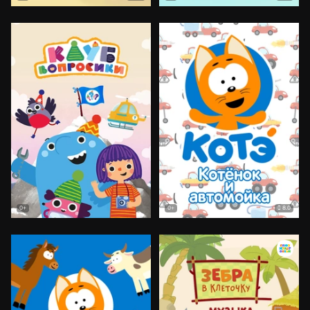
8.0
0+
0+