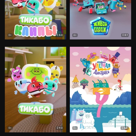
8.0
8.1
0+
6+
9.0
8.6
0+
0+