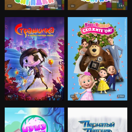
7.8
8.1
0+
0+
7.4
8.6
6+
6+