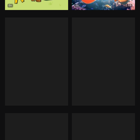
7.8
0+
0+