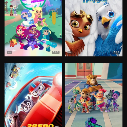
8.5
8.3
6+
6+