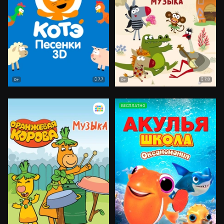
7.7
7.0
0+
0+
БЕСПЛАТНО