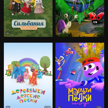
0+
6+
7.8
8.2
0+
0+