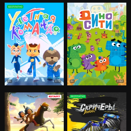
БЕСПЛАТНО
7.7
8.2
0+
0+
БЕСПЛАТНО