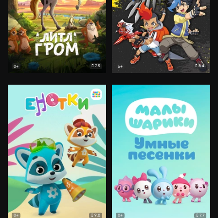
7.5
8.4
0+
6+
9.0
7.7
0+
0+