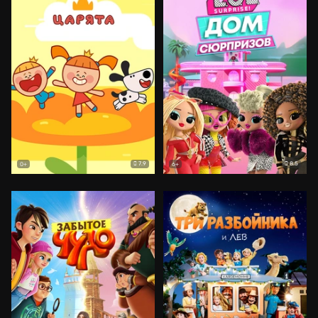
7.9
8.5
0+
6+